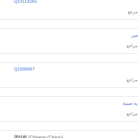
Q14114265
صين
Q1000067
ة صينية
团结村
(Chinese (China))