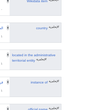
Wikidata item
٠ مرجع
الإنجليزية
country
ال
١ مراجع
located in the administrative
الإنجليزية
territorial entity
١ مراجع
الإنجليزية
instance of
قري
١ مراجع
الإنجليزية
official name