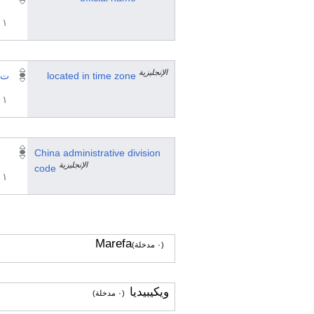
١ مراجع
الإنجليزية
located in time zone
ت ع 
١ مراجع
China administrative division
الإنجليزية
code
١ مراجع
Marefa
(٠ مدخلة)
ويكيبيديا
(٠ مدخلة)