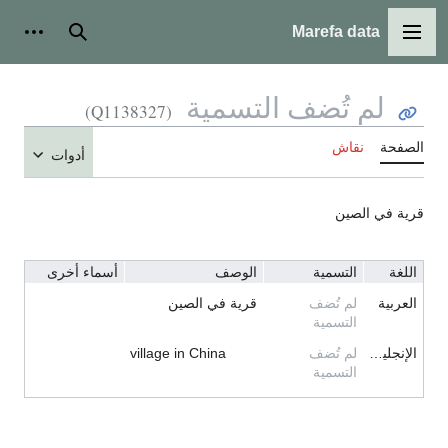
Marefa data
القائمة الرئيسية
بحث
أدوات
لم تُضف التسمية
(Q1138327)
الصفحة
نقاش
أدوات
قرية في الصين
اللغة
التسمية
الوصف
أسماء أخرى
العربية
لم تُضف
قرية في الصين
التسمية
الإنجليزية
لم تُضف
village in China
التسمية