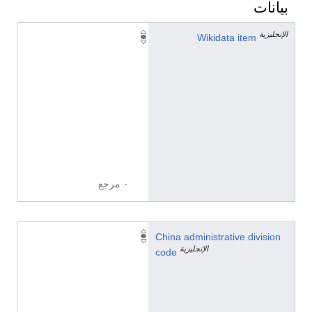
بيانات
الإنجليزية
Q
Wikidata item
1
4
1
2
6
1
4
3
٠ مرجع
6
China administrative division
الإنجليزية
5
code
3
1
2