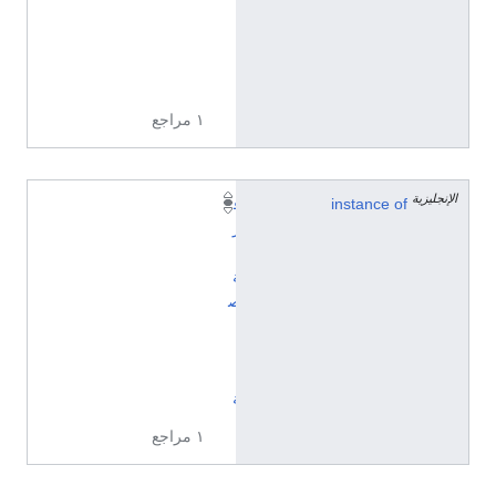
ي
ز
ي
ة
١ مراجع
الإنجليزية
instance of
ق
ر
ي
ة
ص
ي
ن
ي
ة
١ مراجع