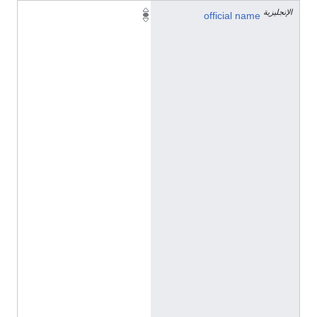
الإنجليزية
喀
official name
塘
勒
克
五
村
(
C
h
i
n
e
s
e
(
C
h
i
n
a