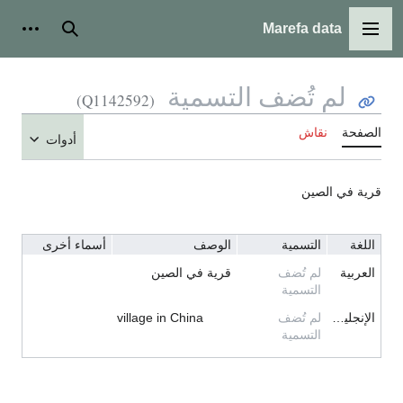
Marefa data
القائمة الرئيسية
بحث
أدوات
لم تُضف التسمية
(Q1142592)
الصفحة
نقاش
أدوات
قرية في الصين
اللغة
التسمية
الوصف
أسماء أخرى
العربية
لم تُضف
قرية في الصين
التسمية
الإنجليزية
لم تُضف
village in China
التسمية