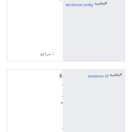
الإنجليزية
1
territorial entity
0
0
1
6
9
9
١ مراجع
الإنجليزية
instance of
ق
ر
ي
ة
ص
ي
ن
ي
ة