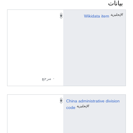
بيانات
الإنجليزية
Q
Wikidata item
1
4
1
3
2
2
9
6
٠ مرجع
6
China administrative division
الإنجليزية
5
code
3
1
3