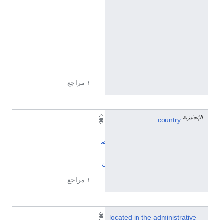
0
2
0
6
2
0
5
١ مراجع
الإنجليزية
country
ا
ل
ص
ي
ن
١ مراجع
Q
located in the administrative