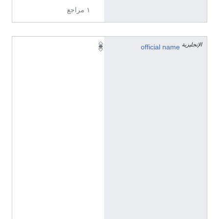
١ مراجع
الإنجليزية
吐
official name
格
曼
贝
希
村
(
C
h
i
n
e
s
e
(
C
h