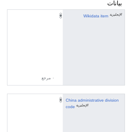
بيانات
الإنجليزية
Q
Wikidata item
1
4
2
6
8
8
1
0
٠ مرجع
3
China administrative division
الإنجليزية
3
code
0
7
2