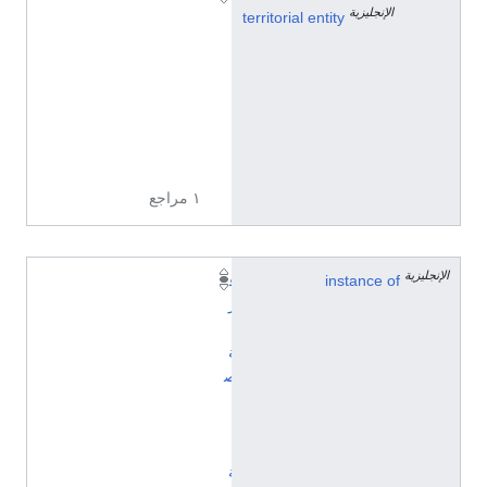
الإنجليزية
1
territorial entity
0
0
2
7
7
1
١ مراجع
الإنجليزية
instance of
ق
ر
ي
ة
ص
ي
ن
ي
ة