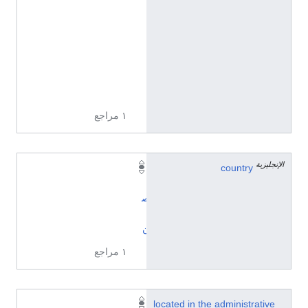
7
2
0
1
2
0
5
١ مراجع
الإنجليزية
country
ا
ل
ص
ي
ن
١ مراجع
Q
located in the administrative