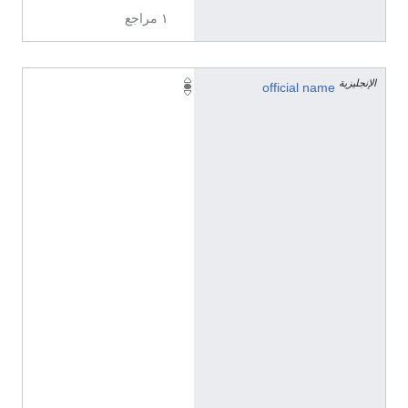
١ مراجع
الإنجليزية
溪
official name
上
村
(
C
h
i
n
e
s
e
(
C
h
i
n
a