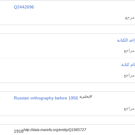
Q2442696
عد الكتابة
م كتابة
الإنجليزية
Russian orthography before 1956
http://data.marefa.org/entity/Q1985727
1918