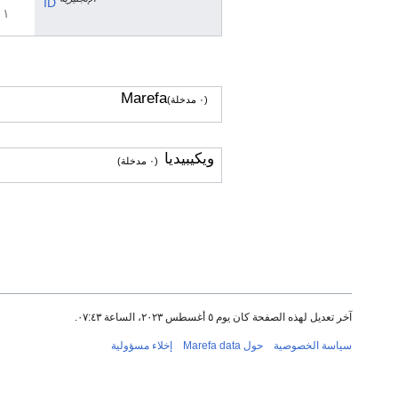
ID
١ مراجع
Marefa
(٠ مدخلة)
ويكيبيديا
(٠ مدخلة)
آخر تعديل لهذه الصفحة كان يوم ٥ أغسطس ٢٠٢٣، الساعة ٠٧:٤٣.
سياسة الخصوصية
حول Marefa data
إخلاء مسؤولية