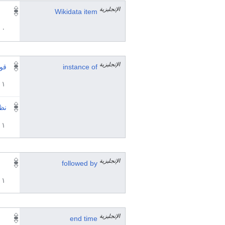
الإنجليزية
Wikidata item
٠ مرجع
الإنجليزية
instance of
قوا
١ مراجع
نظا
١ مراجع
الإنجليزية
followed by
١ مراجع
الإنجليزية
end time