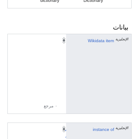
dictionary
Dictionary
بيانات
الإنجليزية
Q
Wikidata item
6
3
2
8
4
7
5
8
٠ مرجع
الإنجليزية
instance of
م
ع