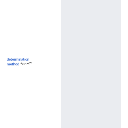
ل
ا
ي
ا
ت
ا
ل
م
ت
ح
د
ة
determination
ن
الإنجليزية
ش
method
ر
ت
م
ن
ذ
أ
ك
ث
ر
م
ن
9
5