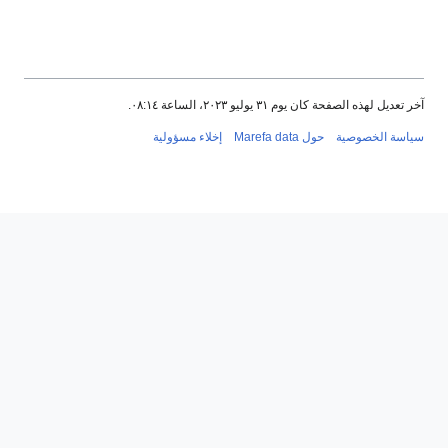
آخر تعديل لهذه الصفحة كان يوم ٣١ يوليو ٢٠٢٣، الساعة ٠٨:١٤.
سياسة الخصوصية
حول Marefa data
إخلاء مسؤولية