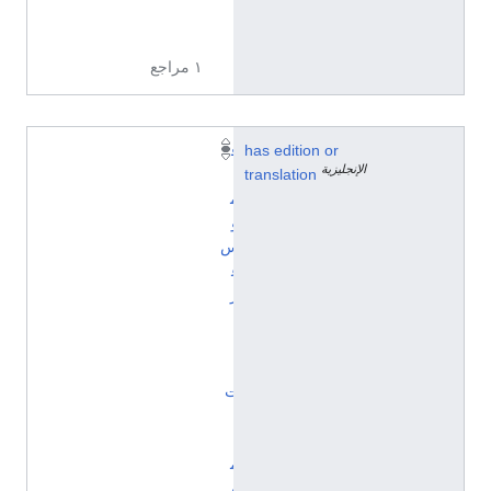
س
ن
ة
١ مراجع
has edition or
ق
الإنجليزية
translation
ا
م
و
س
غ
ر
ا
ن
ا
ت
ا
ل
م
و