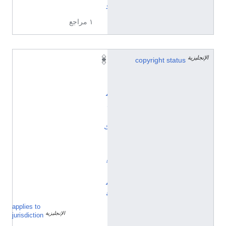
و
١ مراجع
الإنجليزية
copyright status
ا
ل
أ
م
ل
ا
ك
ا
ل
ع
ا
م
ة
applies to
ا
الإنجليزية
ل
jurisdiction
و