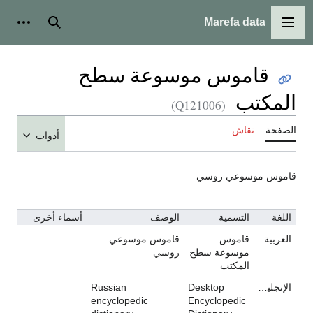
Marefa data
القائمة الرئيسية
بحث
أدوات ش
قاموس موسوعة سطح
المكتب
(Q121006)
الصفحة
نقاش
أدوات
قاموس موسوعي روسي
اللغة
التسمية
الوصف
أسماء أخرى
العربية
قاموس
قاموس موسوعي
موسوعة سطح
روسي
المكتب
الإنجليزية
Desktop
Russian
encyclopedic
Encyclopedic