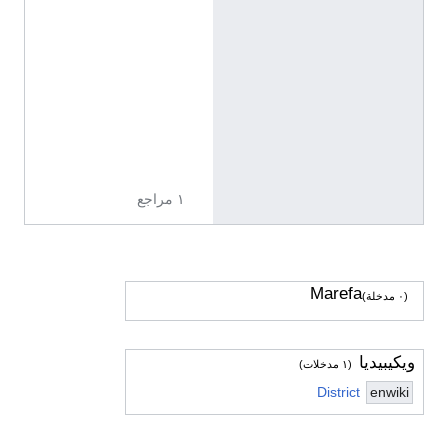
ا
ل
إ
ن
ج
ل
ي
ز
ي
ة
١ مراجع
Marefa
(٠ مدخلة)
ويكيبيديا
(١ مدخلات)
District
enwiki