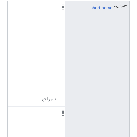
الإنجليزية
р
short name
-
н
.
(
ا
ل
ر
و
س
ي
ة
)
١ مراجع
н
.
(
ا