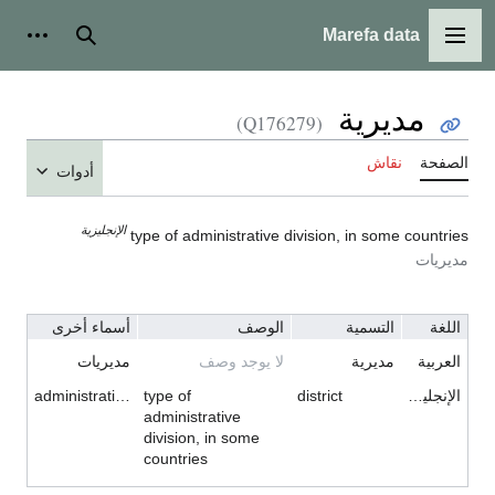
Marefa data
القائمة الرئيسية
بحث
أدوات
مديرية
(Q176279)
الصفحة
نقاش
أدوات
الإنجليزية
type of administrative division, in some countries
مديريات
اللغة
التسمية
الوصف
أسماء أخرى
العربية
مديرية
لا يوجد وصف
مديريات
الإنجليزية
district
type of
administrative area
administrative
division, in some
countries