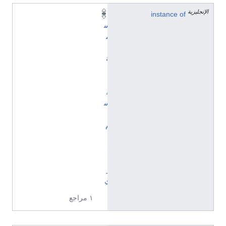
الإنجليزية
instance of
ت
س
م
ي
ة
ل
ت
ق
س
ي
م
إ
د
ا
ر
ي
١ مراجع