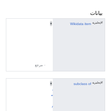
بيانات
الإنجليزية
Q
Wikidata item
1
4
9
6
2
1
٠ مرجع
الإنجليزية
subclass of
ت
ق
س
ي
م