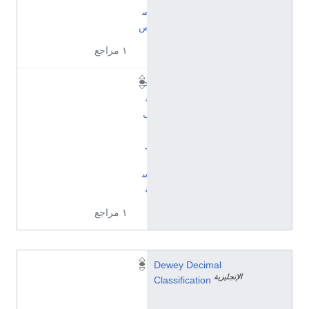
ص
ص
١ مراجع
ح
ق
ل
د
ر
ا
س
ة
١ مراجع
3
Dewey Decimal
الإنجليزية
0
Classification
0