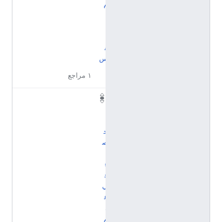
م
ا
ل
ن
ف
س
١ مراجع
ا
ل
إ
ح
ص
ا
ء
ف
ي
ع
ل
م