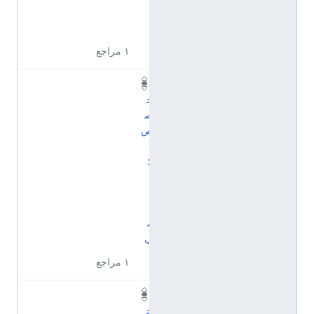
ي
ة
١ مراجع
ت
خ
ص
ص
أ
ك
ا
د
ي
م
ي
١ مراجع
ت
خ