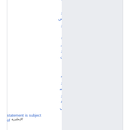
ا
و
س
و
إ
ف
ر
و
ن
ا
ل
م
و
س
و
ع
ي
statement is subject
Q
الإنجليزية
2
of
3
2