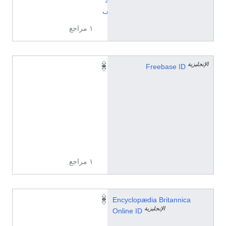
ح
ف
١ مراجع
الإنجليزية
/
Freebase ID
m
/
0
6
n
6
p
١ مراجع
t
Encyclopædia Britannica
الإنجليزية
o
Online ID
p