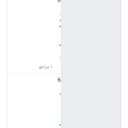
ع
ل
و
م
س
ي
ا
س
ي
ة
١ مراجع
ع
ل
م
ا
ل
إ
ن
س