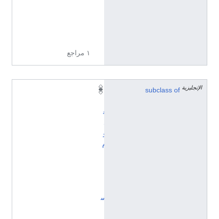
2
8
7
7
١ مراجع
الإنجليزية
subclass of
ا
ل
ع
ل
و
م
ا
ل
إ
ن
س
ا