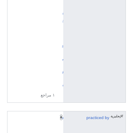
ن
ي
ة
و
ا
ل
ا
ج
ت
م
ا
ع
ي
ة
١ مراجع
الإنجليزية
practiced by
ع
ا
ل