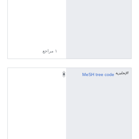
9
0
8
3
5
4
١ مراجع
الإنجليزية
F
MeSH tree code
0
4
.
0
9
6
.
8
7