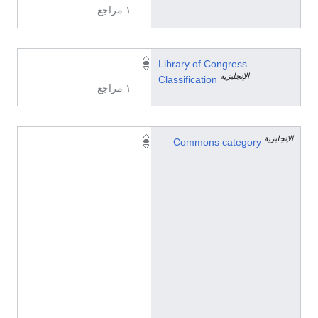
١ مراجع
H
Library of Congress
الإنجليزية
Classification
١ مراجع
الإنجليزية
S
Commons category
o
c
i
a
l
s
c
i
e
n
c