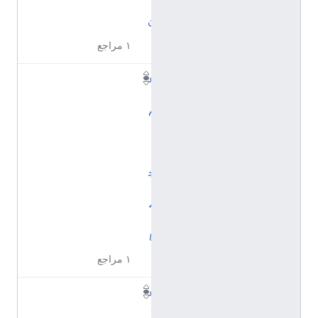
ا
ن
١ مراجع
ع
ل
م
ا
ل
ا
ج
ت
م
ا
ع
١ مراجع
ع
ل