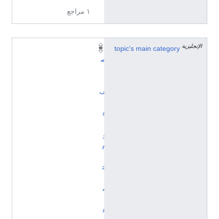
١ مراجع
الإنجليزية
topic's main category
ت
ص
ن
ي
ف
:
ع
ل
و
م
ا
ج
ت
م
ا
ع