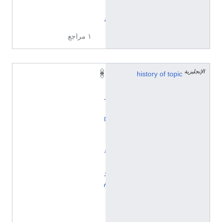
ي
ة
١ مراجع
الإنجليزية
history of topic
ت
ا
ر
ي
خ
ا
ل
ع
ل
و
م
ا
ل
ا