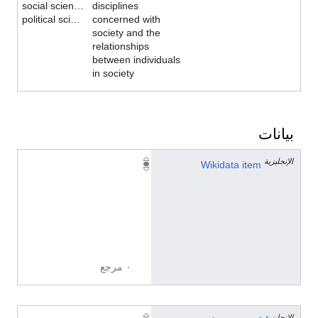
social sciences (general)
disciplines
political sciences
concerned with
society and the
relationships
between individuals
in society
بيانات
الإنجليزية
Q
Wikidata item
3
4
7
4
9
٠ مرجع
الإنجليزية