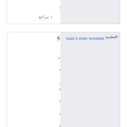
ي
ة
١ مراجع
الإنجليزية
topic's main template
ق
ا
ل
ب
:
ع
ل
و
م
ا
ج
ت
م
ا
ع