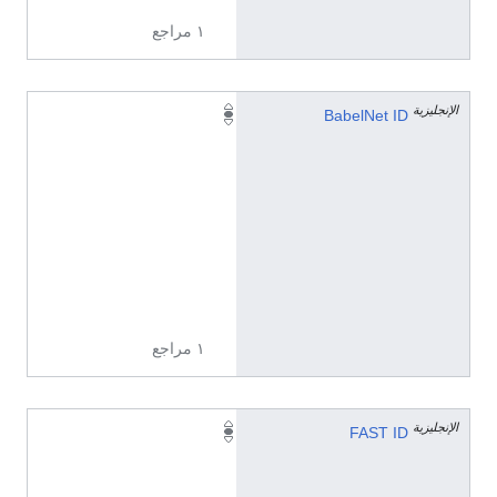
١ مراجع
الإنجليزية
0
BabelNet ID
0
0
7
2
5
4
5
n
١ مراجع
الإنجليزية
1
FAST ID
1
2