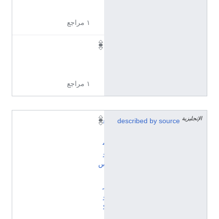
9
١ مراجع
I
0
1
١ مراجع
الإنجليزية
described by source
ق
ا
م
و
س
ب
ر
و
ك
ه