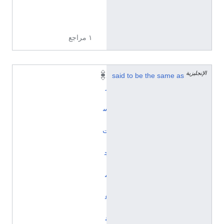
5
6
0
١ مراجع
الإنجليزية
said to be the same as
د
ر
ا
س
ا
ت
ا
ج
ت
م
ا
ع
ي
ة