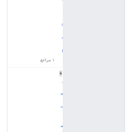
ا
ل
إ
ج
ت
م
ا
ع
١ مراجع
د
ر
ا
س
ا
ت
ا
ل
ص