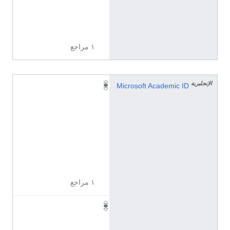
ز
ي
ة
١ مراجع
الإنجليزية
3
Microsoft Academic ID
6
2
8
9
8
4
9
١ مراجع
5
4
3