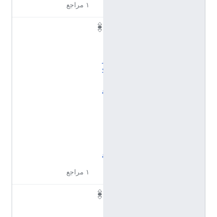
١ مراجع
أ
ن
ا
ر
ك
ي
ة
أ
ن
ا
ن
ي
ة
١ مراجع
ا
ل
أ