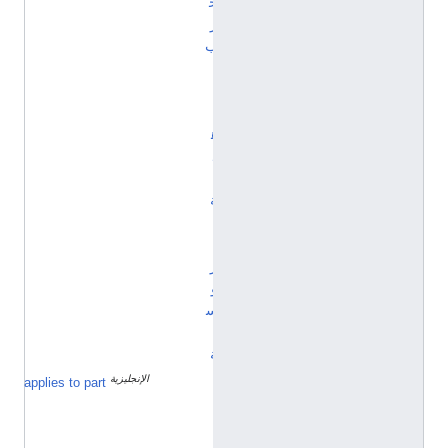
ح
ر
ب
ا
ل
أ
ه
ل
ي
ة
ا
ل
ر
و
س
ي
ة
الإنجليزية
ا
applies to part
ل
ج
ي
ش