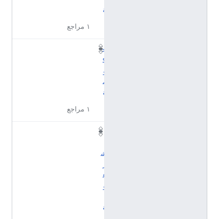
ة
١ مراجع
ح
ك
و
م
ة
١ مراجع
ل
ا
ش
ر
ع
و
ي
ة