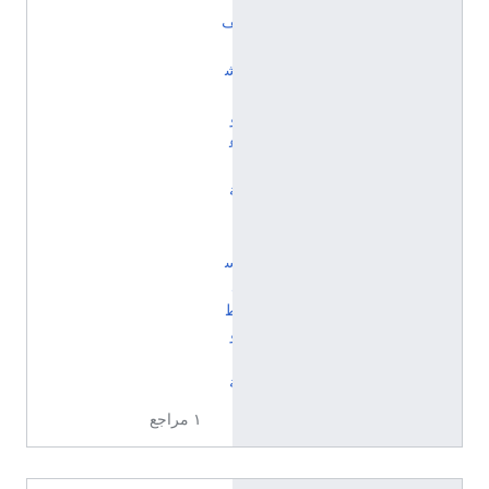
ف
:
ش
ي
و
ع
ي
ة
ل
ا
س
ل
ط
و
ي
ة
١ مراجع