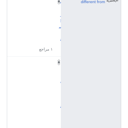
الإنجليزية
different from
م
ا
ر
ك
س
ي
ة
١ مراجع
ا
ل
ن
ق
ا
ب
ي
ة
-
ا
ل