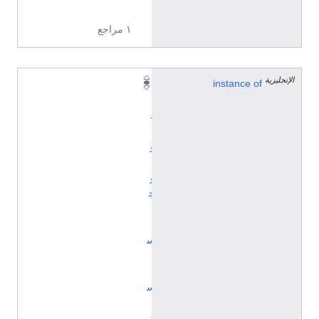
7
١ مراجع
الإنجليزية
instance of
أ
ي
د
ي
و
ل
و
ج
ي
ا
س
ي
ا
س
ي
ة