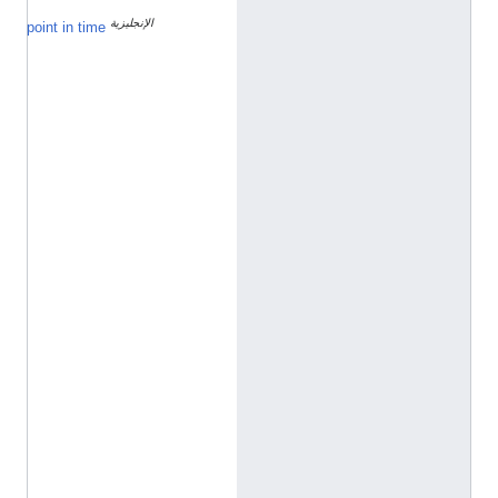
٧
الإنجليزية
١
point in time
٣
د
ي
س
م
ب
ر
2
0
2
2
h
t
t
p
:
/
/
d
a
t
a
.
m