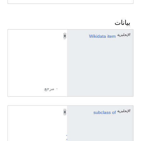
بيانات
الإنجليزية
Q
Wikidata item
1
8
8
6
7
0
٠ مرجع
الإنجليزية
subclass of
أ
ن
ا
ر
ك