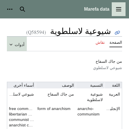
Marefa data
القائمة الرئيسية
بحث
أدوات شخ
شيوعية لاسلطوية
(Q58594)
لصفحة
نقاش
أدوات
ن جاك السفاح
يوعي لاسلطوي
اللغة
التسمية
الوصف
أسماء أخرى
العربية
شيوعية
من جاك السفاح
شيوعي لاسلطوي
لاسلطوية
الإنجليزية
anarcho-
form of anarchism
free communism
libertarian communism
communism
communist anarchism
anarchist communism