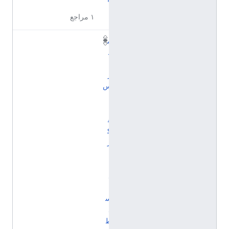
١ مراجع
م
د
ا
ر
س
ا
ل
ف
ك
ر
ا
ل
ل
ا
س
ل
ط