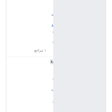
ل
ا
س
ل
ط
و
ي
ة
١ مراجع
ع
ل
ا
ق
ا
ت
د
و
ل
ي