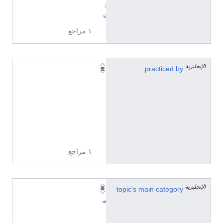
و
ي
١ مراجع
الإنجليزية
Q
practiced by
5
0
9
7
5
6
١ مراجع
الإنجليزية
topic's main category
ت
ص
ن
ي