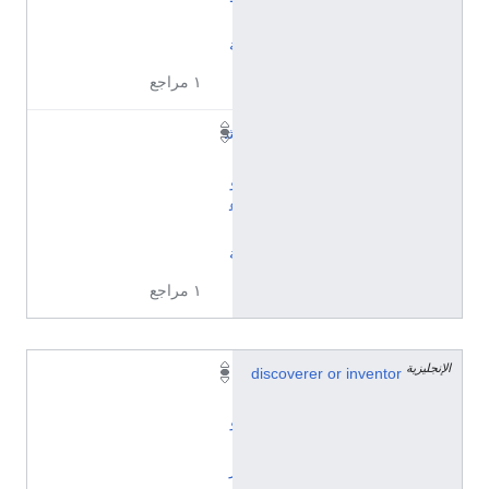
ي
ة
١ مراجع
ش
ي
و
ع
ي
ة
١ مراجع
الإنجليزية
discoverer or inventor
پ
ي
و
ت
ر