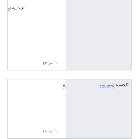
الإنجليزية
ا
of
ل
ا
س
م
ا
ل
أ
و
ل
١ مراجع
الإنجليزية
country
ه
و
ل
ن
د
ا
١ مراجع