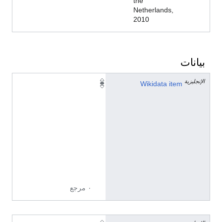
the
Netherlands,
2010
بيانات
الإنجليزية
Q
Wikidata item
2
1
6
4
4
8
4
5
٠ مرجع