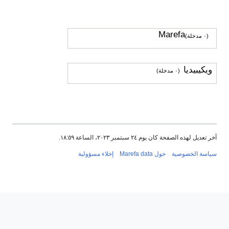
Marefa
(٠ مدخلة)
ويكيبيديا
(٠ مدخلة)
آخر تعديل لهذه الصفحة كان يوم ٢٤ سبتمبر ٢٠٢٣، الساعة ١٨:٥٩.
سياسة الخصوصية
حول Marefa data
إخلاء مسؤولية