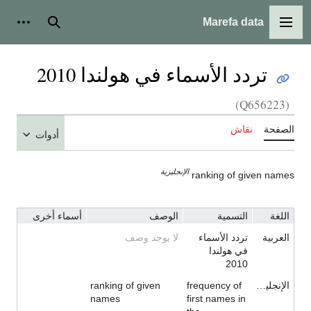
Marefa data
القائمة الرئيسية
بحث
أدوات ش
تردد الأسماء في هولندا 2010
(Q656223)
الصفحة
نقاش
أدوات
الإنجليزية
ranking of given names
اللغة
التسمية
الوصف
أسماء أخرى
العربية
تردد الأسماء
لا يوجد وصف
في هولندا
2010
الإنجليزية
frequency of
ranking of given
names
first names in