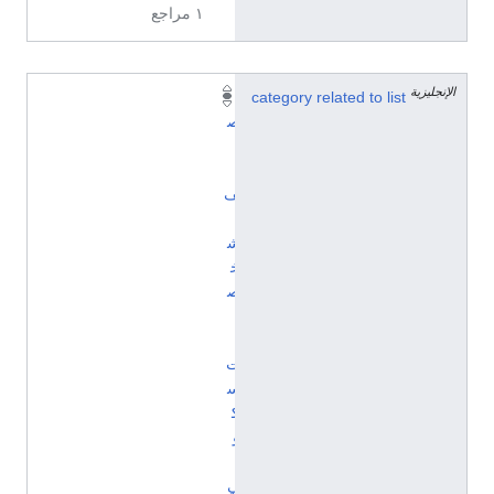
١ مراجع
الإنجليزية
category related to list
ت
ص
ن
ي
ف
:
ش
خ
ص
ي
ا
ت
س
ك
و
ب
ي