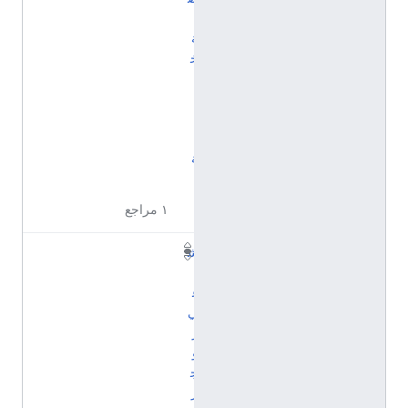
ي
ة
خ
ي
ا
ل
ي
ة
)
١ مراجع
ش
ا
غ
ي
ر
و
ج
ر