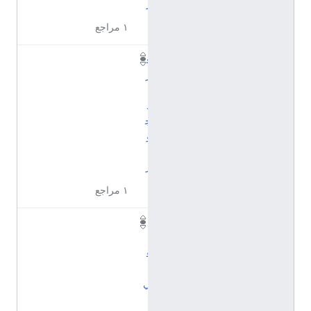
ز
١ مراجع
ف
ر
ي
د
ج
و
ن
ز
١ مراجع
د
ا
ف
ن
ي
ب