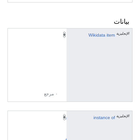
بيانات
الإنجليزية
Q
Wikidata item
3
9
0
0
3
9
4
٠ مرجع
الإنجليزية
instance of
ق
ا
ئ
م