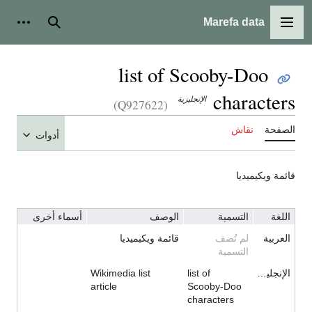
Marefa data
القائمة الرئيسية
بحث
أدوات
list of Scooby-Doo
characters
الإنجليزية
(Q927622)
الصفحة
نقاش
أدوات
قائمة ويكيميديا
اللغة
التسمية
الوصف
أسماء أخرى
العربية
لم تُضف
قائمة ويكيميديا
التسمية
الإنجليزية
list of
Wikimedia list
article
Scooby-Doo
characters