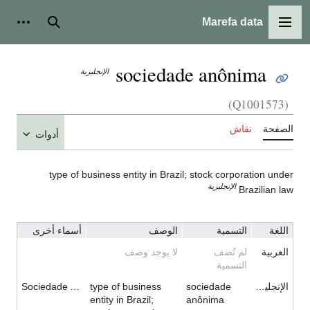
Marefa data
القائمة الرئيسية
بحث
أدوات
sociedade anônima
الإنجليزية
(Q1001573)
الصفحة
نقاش
أدوات
type of business entity in Brazil; stock corporation under
الإنجليزية
Brazilian law
اللغة
التسمية
الوصف
أسماء أخرى
العربية
لم تُضف
لا يوجد وصف
التسمية
الإنجليزية
sociedade
type of business
Sociedade Anônima
entity in Brazil;
anônima