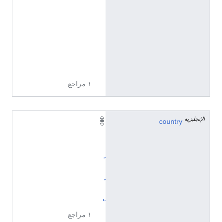
ج
ل
ي
ز
ي
ة
١ مراجع
الإنجليزية
country
ا
ل
ب
ر
ا
ز
ي
ل
١ مراجع