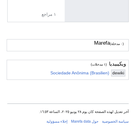
ة
١ مراجع
Marefa
(٠ مدخلة)
ويكيبيديا
(١ مدخلات)
Sociedade Anônima (Brasilien)
dewiki
آخر تعديل لهذه الصفحة كان يوم ٢٨ يونيو ٢٠٢٥، الساعة ١٦:٥٣.
سياسة الخصوصية
حول Marefa data
إخلاء مسؤولية