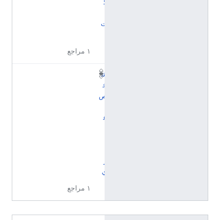
ك
ا
ت
)
١ مراجع
ش
خ
ص
ا
ع
ت
ب
ا
ر
ي
١ مراجع