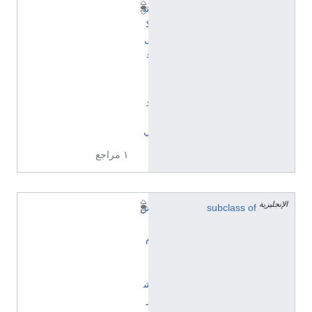
ش
ك
ل
ق
ا
ن
و
ن
ي
١ مراجع
الإنجليزية
subclass of
ش
.
م
.
(
ش
ر