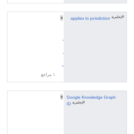
الإنجليزية
applies to jurisdiction
ا
ل
ب
ر
ا
ز
ي
ل
١ مراجع
/
Google Knowledge Graph
الإنجليزية
g
ID
/
1
2
1