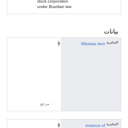
stock corporation
under Brazilian law
بيانات
الإنجليزية
Q
Wikidata item
5
0
1
7
3
5
6
3
٠ مرجع
الإنجليزية
t
instance of