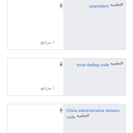
الإنجليزية
١
population
٬
٣
٧
٥
١ مراجع
الإنجليزية
9
local dialing code
9
8
١ مراجع
6
China administrative division
الإنجليزية
5
code
3
1