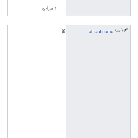
١ مراجع
الإنجليزية
五
official name
一
林
场
(
C
h
i
n
e
s
e
(
C
h
i