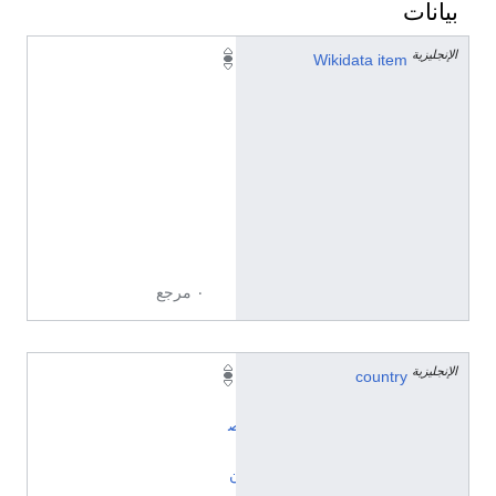
بيانات
الإنجليزية
Q
Wikidata item
1
0
8
8
1
4
4
2
٠ مرجع
الإنجليزية
country
ا
ل
ص
ي
ن