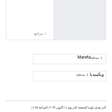
2
7
4
0
2
١ مراجع
Marefa
(٠ مدخلة)
ويكيبيديا
(٠ مدخلة)
آخر تعديل لهذه الصفحة كان يوم ١١ أكتوبر ٢٠٢٣، الساعة ١١:٢٥.