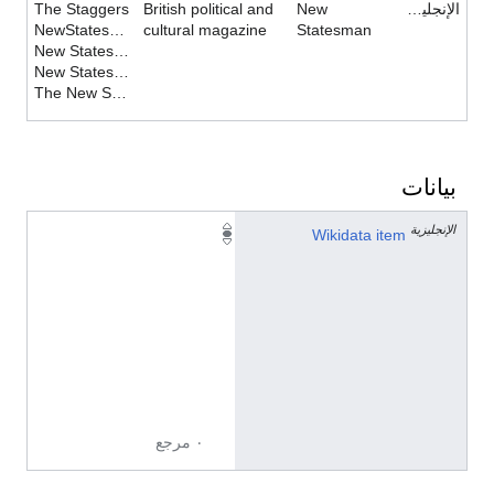
الإنجليزية
New
British political and
The Staggers
NewStatesman
cultural magazine
Statesman
New Statesman and Society
New Statesman & Society
The New Statesman
بيانات
الإنجليزية
Q
Wikidata item
1
5
6
6
2
5
5
٠ مرجع