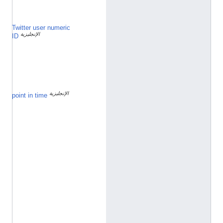
٧
٨
Twitter user numeric
1
الإنجليزية
9
ID
9
0
6
6
1
5
الإنجليزية
٧
point in time
ي
ن
ا
ي
ر
2
0
2
1
h
t
t
p
:
/