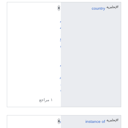
الإنجليزية
country
ا
ل
م
م
ل
ك
ة
ا
ل
م
ت
ح
د
ة
١ مراجع
الإنجليزية
instance of
ج
ر