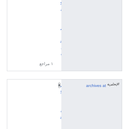
ك
ة
ا
ل
م
ت
ح
د
ة
١ مراجع
الإنجليزية
archives at
م
ك
ت
ب
ة
ج
ا