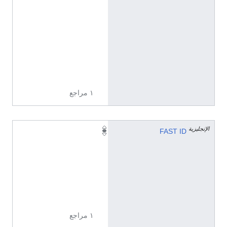
8
5
0
1
3
-
0
١ مراجع
الإنجليزية
1
FAST ID
7
8
8
1
9
0
١ مراجع