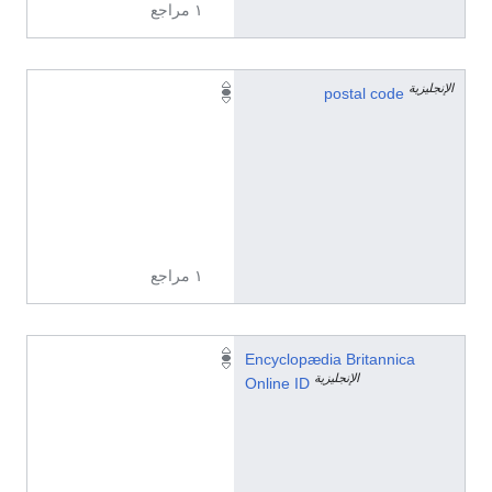
١ مراجع
الإنجليزية
E
postal code
C
4
Y
0
B
S
١ مراجع
t
Encyclopædia Britannica
الإنجليزية
o
Online ID
p
i
c
/