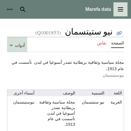
Marefa data
القائمة الرئيسية
بحث
أدوات شخ
نيو ستيتسمان
(Q1001853)
لصفحة
نقاش
أدوات
جلة سياسية وثقافية بريطانية تصدر أسبوعيا في لندن. تأسست في
ام 1913،
يوستيتسمان
اللغة
التسمية
الوصف
أسماء أخرى
العربية
نيو ستيتسمان
مجلة سياسية وثقافية
نيوستيتسمان
بريطانية تصدر
أسبوعيا في لندن.
تأسست في عام
1913،