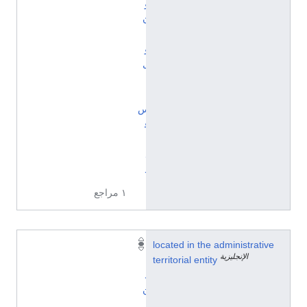
و
ن
أ
و
ل
پ
ا
س‌
ف
ي
ل
د
١ مراجع
located in the administrative
ل
الإنجليزية
territorial entity
ن
د
ن