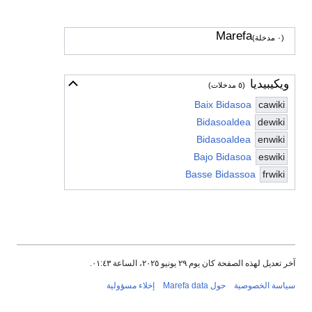
Marefa
(٠ مدخلة)
ويكيبيديا
أخف
(٥ مدخلات)
Baix Bidasoa
cawiki
Bidasoaldea
dewiki
Bidasoaldea
enwiki
Bajo Bidasoa
eswiki
Basse Bidassoa
frwiki
آخر تعديل لهذه الصفحة كان يوم ٢٩ يونيو ٢٠٢٥، الساعة ٠١:٤٣.
سياسة الخصوصية
حول Marefa data
إخلاء مسؤولية