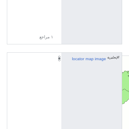
5
1
7
3
5
١ مراجع
الإنجليزية
locator map image