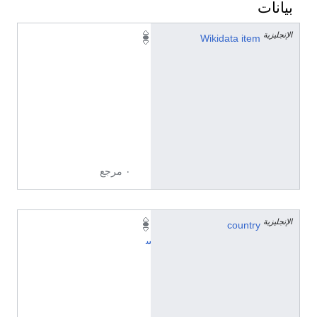
بيانات
الإنجليزية
Q
Wikidata item
2
4
6
9
7
5
6
٠ مرجع
الإنجليزية
country
إ
س
پ
ا
ن
ي