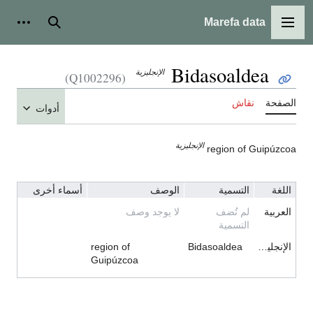
Marefa data
القائمة الرئيسية
بحث
أدوات ش
Bidasoaldea
الإنجليزية
(Q1002296)
الصفحة
نقاش
أدوات
الإنجليزية
region of Guipúzcoa
اللغة
التسمية
الوصف
أسماء أخرى
العربية
لم تُضف
لا يوجد وصف
التسمية
الإنجليزية
Bidasoaldea
region of
Guipúzcoa