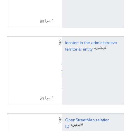
ي
ة
١ مراجع
located in the administrative
گ
الإنجليزية
territorial entity
ي
پ
و
ز
ك
ا
و
١ مراجع
2
OpenStreetMap relation
الإنجليزية
8
ID