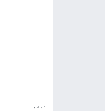
2
'
2
2
.
1
"
N
,
2
°
9
'
4
5
.
0
"
E
١ مراجع