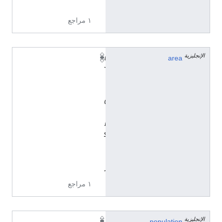
ة
١ مراجع
الإنجليزية
٤
area
٦
٠
٫
٥
٠
ه
ك
ت
ا
ر
١ مراجع
الإنجليزية
٤
population