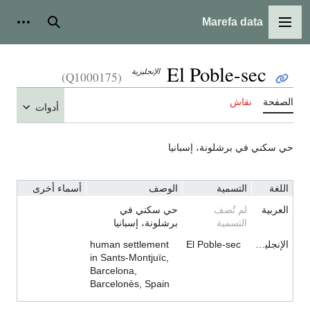
Marefa data
القائمة الرئيسية
بحث
أدوات
El Poble-sec
الإنجليزية
(Q1000175)
الصفحة
نقاش
أدوات
حي سكني في برشلونة، إسبانيا
اللغة
التسمية
الوصف
أسماء أخرى
العربية
لم تُضف
حي سكني في
التسمية
برشلونة، إسبانيا
الإنجليزية
El Poble-sec
human settlement
in Sants-Montjuïc,
Barcelona,
Barcelonès, Spain