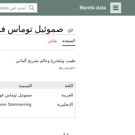
Marefa data
القائمة الرئيسية
صموئيل توماس فو
الصفحة
نقاش
طبيب ومُخترع وعالم تشريح ألماني
سوميرينغ
اللغة
التسمية
العربية
صموئيل توماس فون
الإنجليزية
von Sömmerring