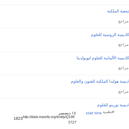
معية الملكية
كاديمية الروسية للعلوم
كاديمية الألمانية للعلوم ليوبولدينا
ديمية هولندا الملكية للفنون والعلوم
ديمية تورينو للعلوم
الإنجليزية
١٤ ديسمبر
start time
http://data.marefa.org/entity/Q198
1823
5727