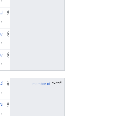
١ مراجع
أس
١ مراجع
عال
١ مراجع
عا
١ مراجع
الإنجليزية
member of
أكا
١ مراجع
الأ
١ مراجع