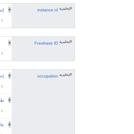
الإنجليزية
instance of
إن
١ مراجع
الإنجليزية
Freebase ID
١ مراجع
الإنجليزية
occupation
إح
١ مراجع
طب
١ مراجع
عا