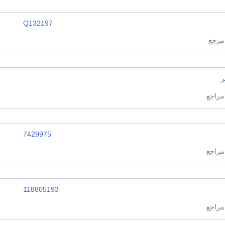
Q132197
ر
7429975
118805193