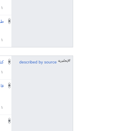
١ مراجع
طو
١ مراجع
الإنجليزية
described by source
كتا
١ مراجع
قام
١ مراجع