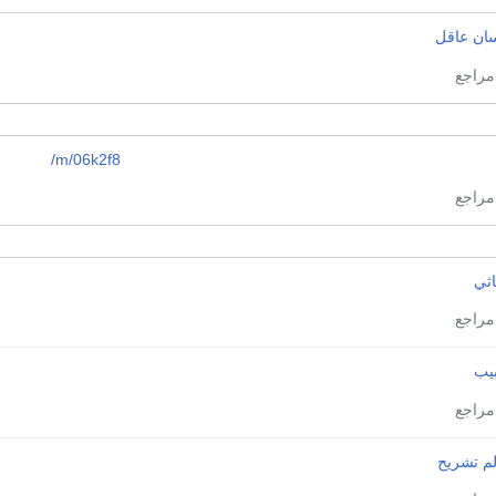
سان عاقل
/m/06k2f8
اثي
يب
لم تشريح