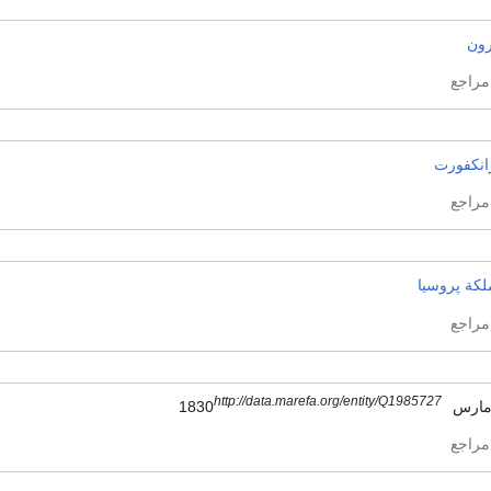
رون
انكفورت
لكة پروسيا
http://data.marefa.org/entity/Q1985727