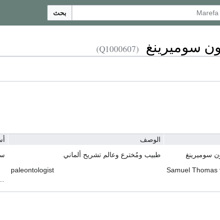
بحث
ن سوميرينغ
(Q1000607)
الوصف
أس
 سوميرينغ
طبيب ومُخترع وعالم تشريح ألماني
سو
paleontologist
Samuel Thomas 
mas von Soemmering