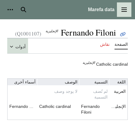
Marefa data
القائمة الرئيسية
بحث
أدوات شخ
Fernando Filoni
الإنجليزية
(Q1001107)
لصفحة
نقاش
أدوات
الإنجليزية
Catholic cardina
اللغة
التسمية
الوصف
أسماء أخرى
العربية
لم تُضف
لا يوجد وصف
التسمية
الإنجليزية
Fernando
Catholic cardinal
Fernando Cardinal Filoni
Filoni