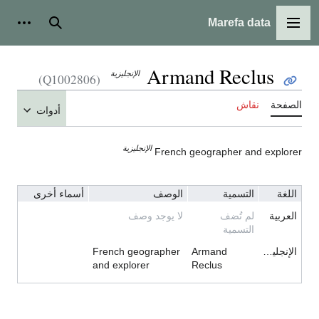
Marefa data
القائمة الرئيسية
بحث
أدوات
Armand Reclus
الإنجليزية
(Q1002806)
الصفحة
نقاش
أدوات
الإنجليزية
French geographer and explorer
اللغة
التسمية
الوصف
أسماء أخرى
العربية
لم تُضف
لا يوجد وصف
التسمية
الإنجليزية
Armand
French geographer
and explorer
Reclus