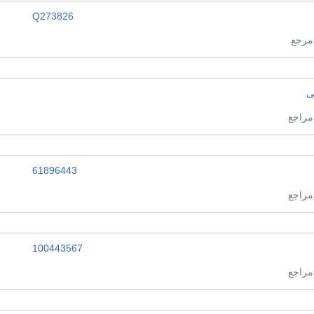
Q273826
ى
61896443
100443567