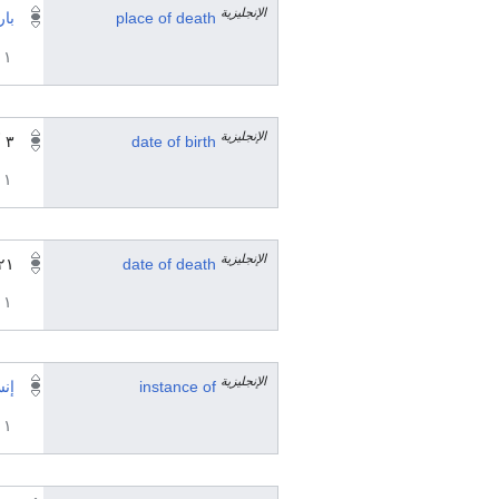
الإنجليزية
place of death
با
١ مراجع
الإنجليزية
date of birth
٣ أبريل 1776
١ مراجع
الإنجليزية
date of death
٢١ يونيو 52
١ مراجع
الإنجليزية
instance of
إن
١ مراجع