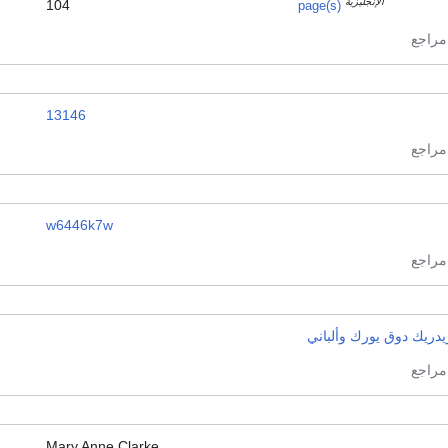
الإنجليزية
104
page(s)
13146
w6446k7w
دريك دوق يورك وألباني
Mary Anne Clarke