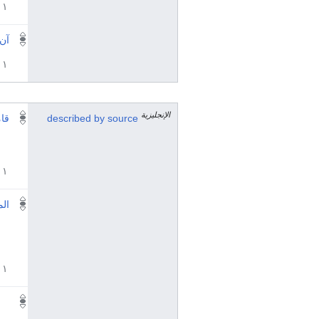
١ مراجع
آن
١ مراجع
الإنجليزية
described by source
قام
١ مراجع
الم
١ مراجع