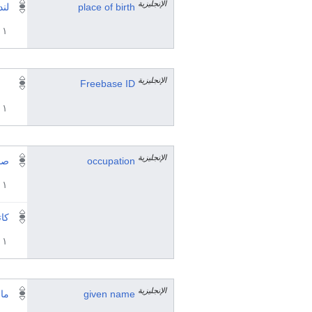
الإنجليزية
place of birth
لند
١ مراجع
الإنجليزية
Freebase ID
١ مراجع
الإنجليزية
occupation
صا
١ مراجع
كا
١ مراجع
الإنجليزية
given name
ما