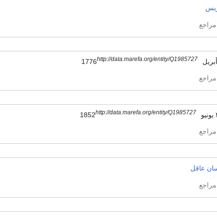
ريس
http://data.marefa.org/entity/Q1985727
http://data.marefa.org/entity/Q1985727
18
سان عاقل