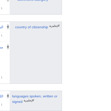
١ مراجع
الإنجليزية
country of citizenship
الم
١ مراجع
ممل
١ مراجع
languages spoken, written or
الل
الإنجليزية
signed
١ مراجع