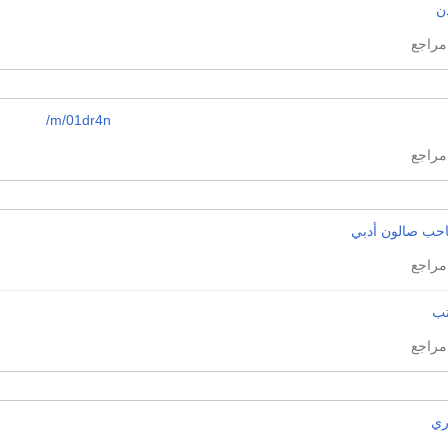
ن
/m/01dr4n
حب صالون أدبي
تب
ري