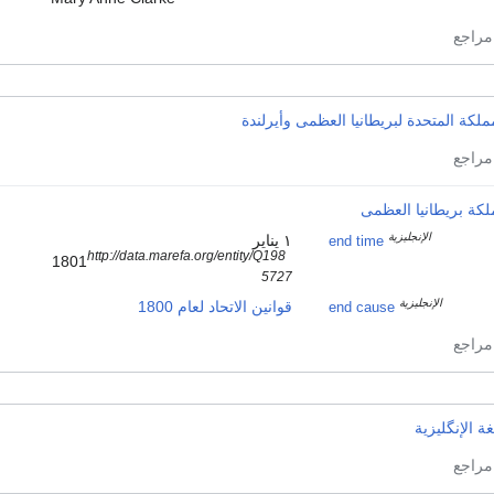
ملكة المتحدة لبريطانيا العظمى وأيرلندة
كة بريطانيا العظمى
الإنجليزية
١ يناير
end time
http://data.marefa.org/entity/Q198
1801
5727
الإنجليزية
قوانين الاتحاد لعام 1800
end cause
غة الإنگليزية