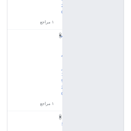
2
0
١ مراجع
س
ب
ت
م
ب
ر
1
9
2
0
١ مراجع
أ
ك
ت