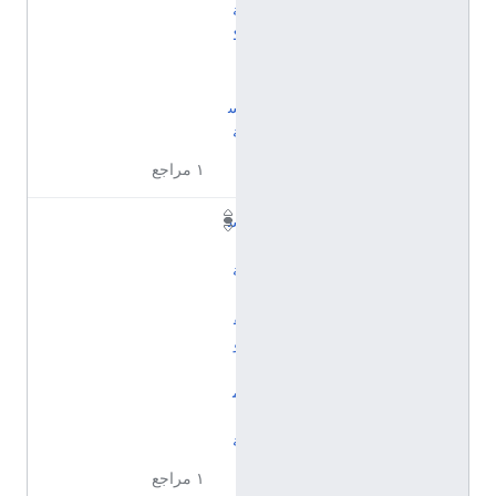
ة
ك
ب
ي
س
ة
١ مراجع
س
ن
ة
ت
ق
و
ي
م
ي
ة
١ مراجع