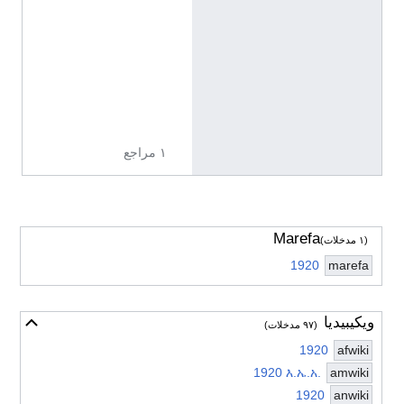
7
7
d
3
k
x
x
١ مراجع
Marefa
(١ مدخلات)
1920
marefa
ويكيبيديا
أخف
(٩٧ مدخلات)
1920
afwiki
1920 እ.ኤ.አ.
amwiki
1920
anwiki