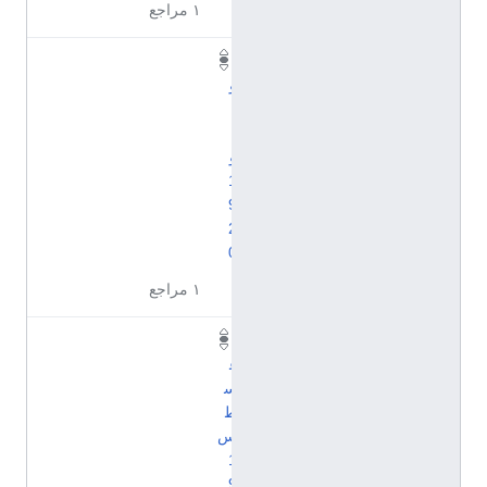
١ مراجع
ي
و
ل
ي
و
1
9
2
0
١ مراجع
أ
غ
س
ط
س
1
9