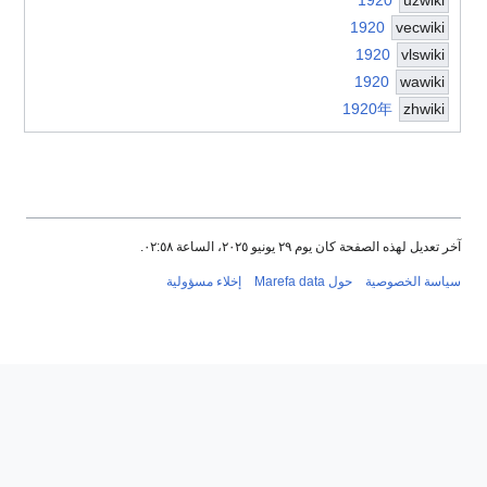
1920
vecwiki
1920
vlswiki
1920
wawiki
1920年
zhwiki
آخر تعديل لهذه الصفحة كان يوم ٢٩ يونيو ٢٠٢٥، الساعة ٠٢:٥٨.
سياسة الخصوصية
حول Marefa data
إخلاء مسؤولية