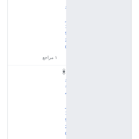
و
ب
ر
1
9
2
0
١ مراجع
ن
و
ف
م
ب
ر
1
9
2
0