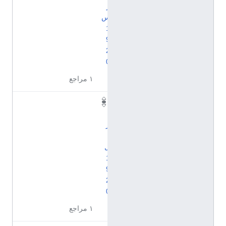
ر
س
1
9
2
0
١ مراجع
أ
ب
ر
ي
ل
1
9
2
0
١ مراجع