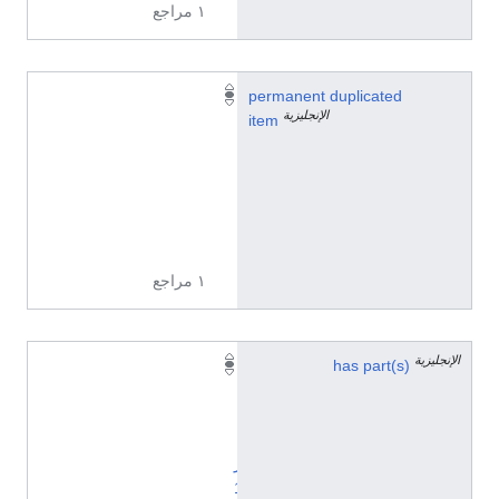
١ مراجع
Q
permanent duplicated
الإنجليزية
1
item
8
3
3
2
9
١ مراجع
الإنجليزية
has part(s)
ي
ن
ا
ي
ر
1