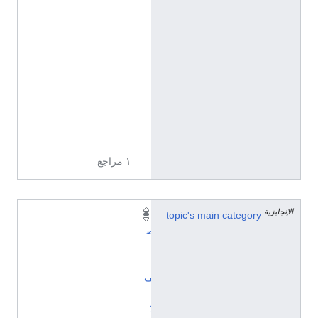
ل
إ
ن
ج
ل
ي
ز
ي
ة
١ مراجع
الإنجليزية
topic's main category
ت
ص
ن
ي
ف
:
1