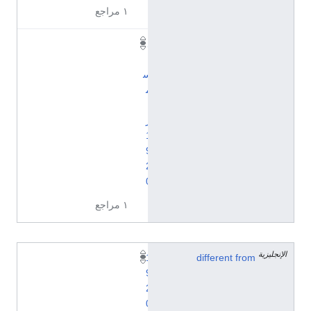
١ مراجع
د
ي
س
م
ب
ر
1
9
2
0
١ مراجع
الإنجليزية
1
different from
9
2
0