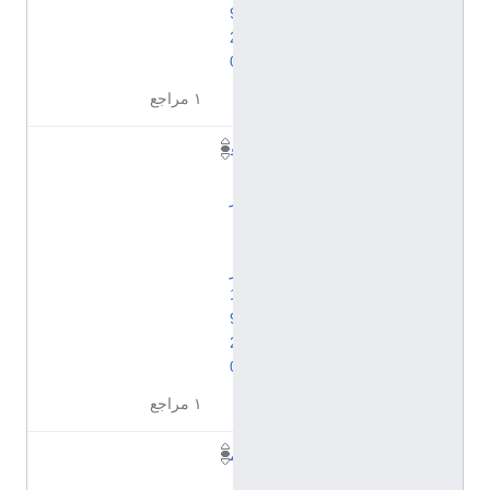
9
2
0
١ مراجع
ف
ب
ر
ا
ي
ر
1
9
2
0
١ مراجع
م
ا