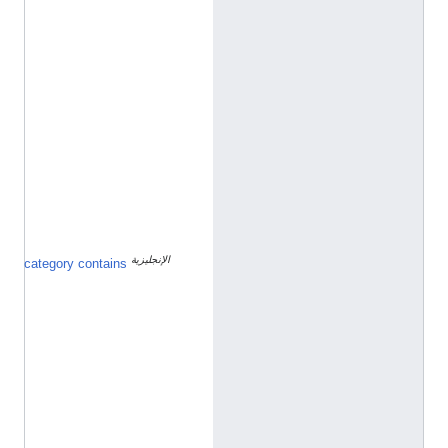
ا
ل
إ
ن
ج
ل
ي
ز
ي
ة
الإنجليزية
م
category contains
ق
ا
ل
ة
ف
ي
ش
ك
ل
ق
ا