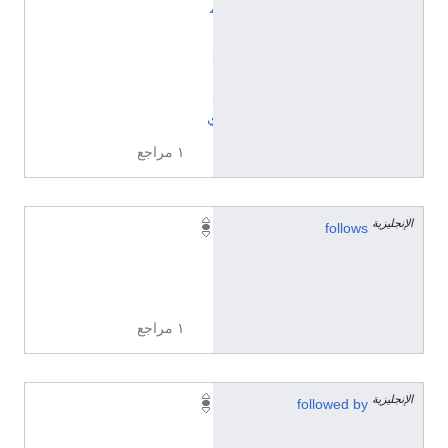
م
ي
ل
ا
د
ي
١ مراجع
الإنجليزية
1
follows
9
1
9
١ مراجع
الإنجليزية
1
followed by
9