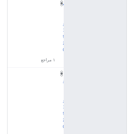
م
ا
ي
و
1
9
2
0
١ مراجع
ي
و
ن
ي
و
1
9
2
0