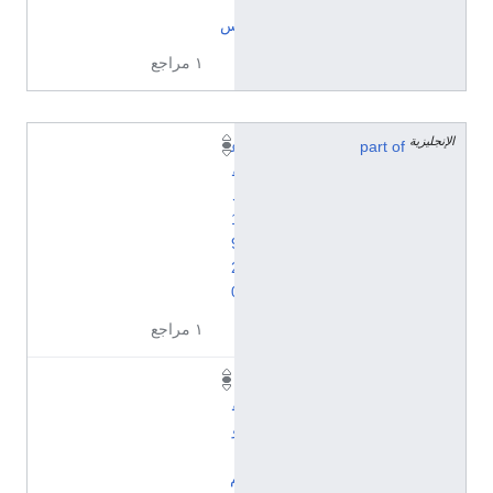
ي
س
١ مراجع
الإنجليزية
part of
ع
ق
د
1
9
2
0
١ مراجع
ت
ق
و
ي
م