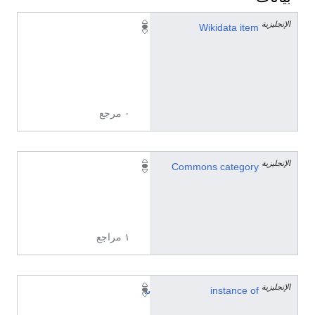
الإنجليزية
Q
Wikidata item
2
1
5
5
٠ مرجع
الإنجليزية
1
Commons category
9
2
0
١ مراجع
الإنجليزية
instance of
س
ن