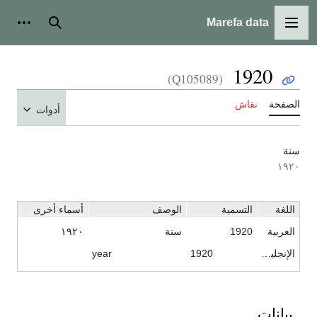
Marefa data
القائمة الرئيسية
بحث
أدوات ش
1920
(Q105089)
الصفحة
نقاش
أدوات
سنة
١٩٢٠
اللغة
التسمية
الوصف
أسماء أخرى
العربية
1920
سنة
١٩٢٠
الإنجليزية
1920
year
بيانات