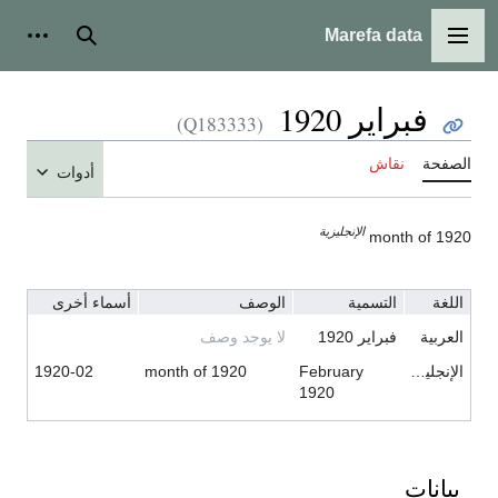
Marefa data
القائمة الرئيسية
بحث
أدوات شخ
فبراير 1920
(Q183333)
لصفحة
نقاش
أدوات
الإنجليزية
month of 192
اللغة
التسمية
الوصف
أسماء أخرى
العربية
فبراير 1920
لا يوجد وصف
الإنجليزية
February
month of 1920
1920-02
1920
بيانات