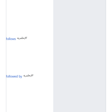
ج
ل
ي
ز
ي
ة
الإنجليزية
ي
follows
و
ن
ي
و
1
9
1
9
الإنجليزية
أ
followed by
غ
س
ط
س
1
9
2
0