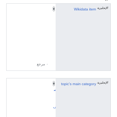
الإنجليزية
Q
Wikidata item
1
3
0
7
0
0
6
4
٠ مرجع
الإنجليزية
topic's main category
ت
ص
ن
ي
ف
: