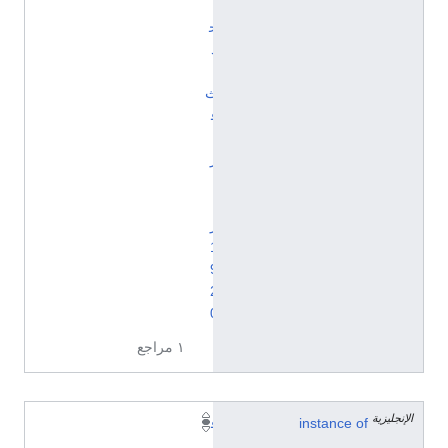
أ
ح
د
ا
ث
ف
ب
ر
ا
ي
ر
1
9
2
0
١ مراجع
الإنجليزية
instance of
ف
ب