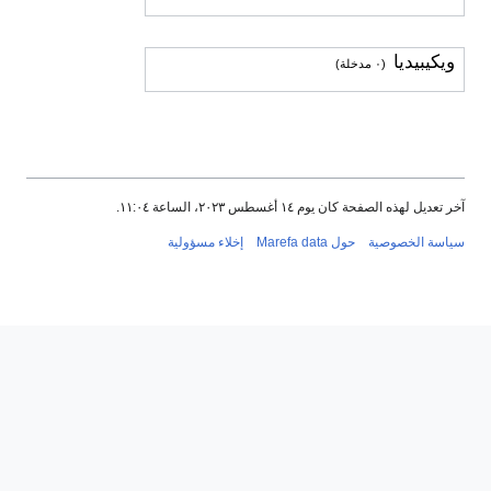
ويكيبيديا
(٠ مدخلة)
ر تعديل لهذه الصفحة كان يوم ١٤ أغسطس ٢٠٢٣، الساعة ١١:٠٤.
ياسة الخصوصية
حول Marefa data
إخلاء مسؤولية