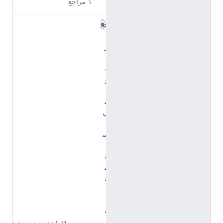
١ مراجع
ش
ه
ر
ت
ق
و
ي
م
ي
ل
س
ن
ة
م
ع
ي
ن
ة