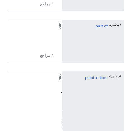
١ مراجع
الإنجليزية
1
part of
9
2
0
١ مراجع
الإنجليزية
point in time
ف
ب
ر
ا
ي
ر
1
9
2