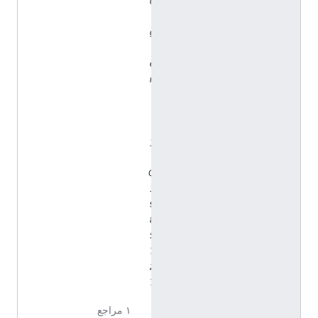
o
r
g
/
e
n
t
i
t
y
/
Q
1
9
8
5
7
2
7
١ مراجع