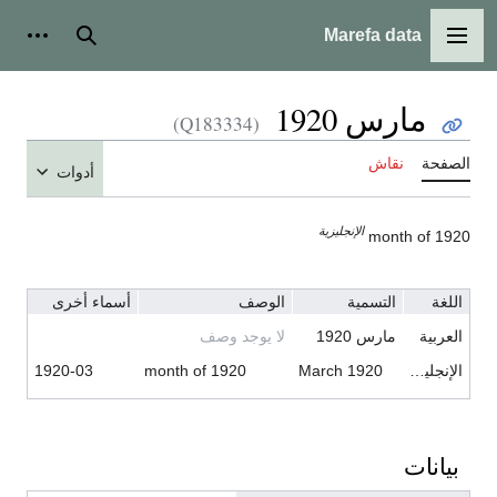
Marefa data
القائمة الرئيسية
بحث
أدوات شخ
مارس 1920
(Q183334)
لصفحة
نقاش
أدوات
الإنجليزية
month of 192
اللغة
التسمية
الوصف
أسماء أخرى
العربية
مارس 1920
لا يوجد وصف
الإنجليزية
March 1920
month of 1920
1920-03
بيانات