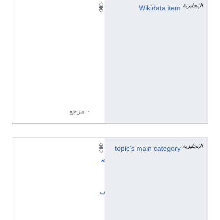
الإنجليزية
Q
Wikidata item
1
6
6
6
3
4
3
5
٠ مرجع
الإنجليزية
topic's main category
ت
ص
ن
ي
ف
:
أ