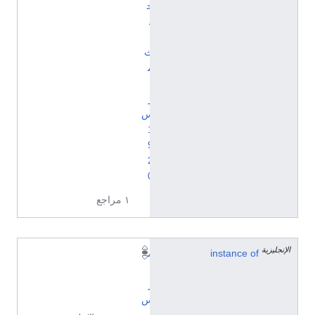
ح
د
ا
ث
م
ا
ر
س
1
9
2
0
١ مراجع
الإنجليزية
instance of
م
ا
ر
س