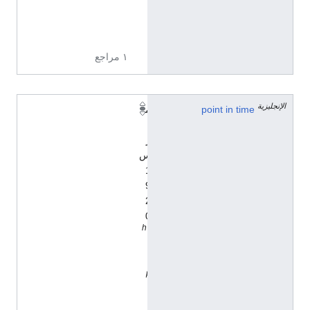
9
2
0
١ مراجع
الإنجليزية
point in time
م
ا
ر
س
1
9
2
0
h
t
t
p
:
/