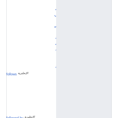
ي
م
ي
ل
س
ن
ة
م
ع
ي
ن
ة
الإنجليزية
ف
follows
ب
ر
ا
ي
ر
1
9
2
0
الإنجليزية
أ
followed by