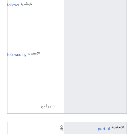
الإنجليزية
د
follows
ي
س
م
ب
ر
1
9
1
9
الإنجليزية
ن
followed by
و
ف
م
ب
ر
1
9
2
0
١ مراجع
الإنجليزية
1
part of