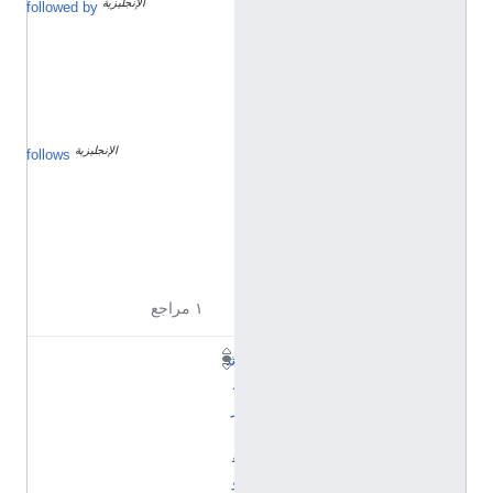
الإنجليزية
م
followed by
ا
ر
س
1
9
2
1
الإنجليزية
م
follows
ا
ر
س
1
9
1
9
١ مراجع
ش
ه
ر
ت
ق
و