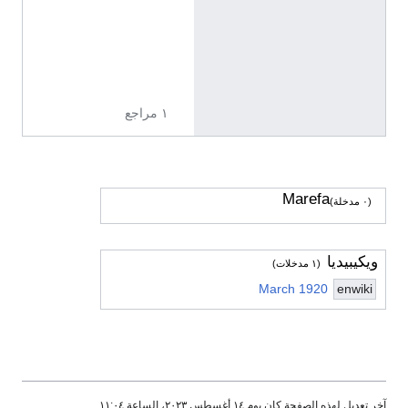
h
1
9
2
0
١ مراجع
Marefa
(٠ مدخلة)
ويكيبيديا
(١ مدخلات)
March 1920
enwiki
خر تعديل لهذه الصفحة كان يوم ١٤ أغسطس ٢٠٢٣، الساعة ١١:٠٤.