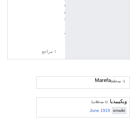
9
8
5
7
2
7
١ مراجع
Marefa
(٠ مدخلة)
ويكيبيديا
(١ مدخلات)
June 1919
enwiki