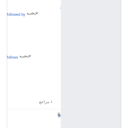
و
الإنجليزية
ي
followed by
و
ن
ي
و
1
9
2
0
الإنجليزية
ي
follows
و
ن
ي
و
1
9
1
8
١ مراجع
ش
ه
ر