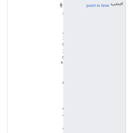
الإنجليزية
point in time
ي
و
ن
ي
و
1
9
1
9
h
t
t
p
:
/
/
d
a
t
a