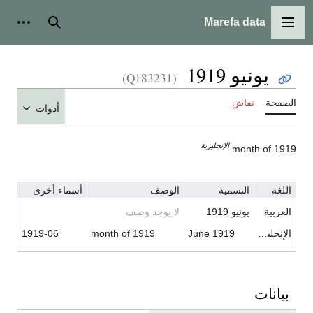
Marefa data
القائمة الرئيسية
بحث
أدوات ش
يونيو 1919
(Q183231)
الصفحة
نقاش
أدوات
الإنجليزية
month of 1919
اللغة
التسمية
الوصف
أسماء أخرى
العربية
يونيو 1919
لا يوجد وصف
الإنجليزية
June 1919
month of 1919
1919-06
بيانات