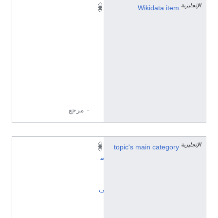
الإنجليزية
Q
Wikidata item
1
3
0
6
6
1
0
1
٠ مرجع
الإنجليزية
topic's main category
ت
ص
ن
ي
ف
:
أ