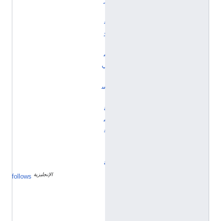
ت
ق
و
ي
م
ي
ل
س
ن
ة
م
ع
ي
ن
ة
الإنجليزية
م
follows
ا
ي
و
1
9