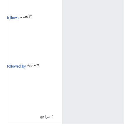
ي
ة
الإنجليزية
د
follows
ي
س
م
ب
ر
1
9
1
8
الإنجليزية
ف
followed by
ب
ر
ا
ي
ر
1
9
2
0
١ مراجع