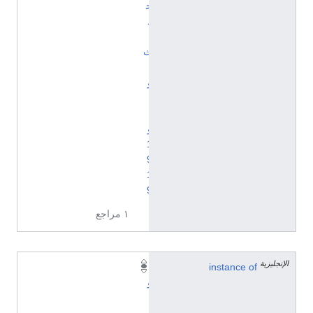
ح
د
ا
ث
ي
و
ن
ي
و
1
9
1
9
١ مراجع
الإنجليزية
instance of
ي
و
ن
ي