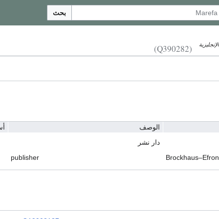
بحث
لإنجليزية
(Q390282)
الوصف
أس
دار نشر
publisher
Brockhaus–Efron