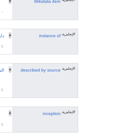
Wikidata item
٠ مرجع
الإنجليزية
instance of
دار
١ مراجع
الإنجليزية
described by source
الم
١ مراجع
الإنجليزية
inception
١ مراجع