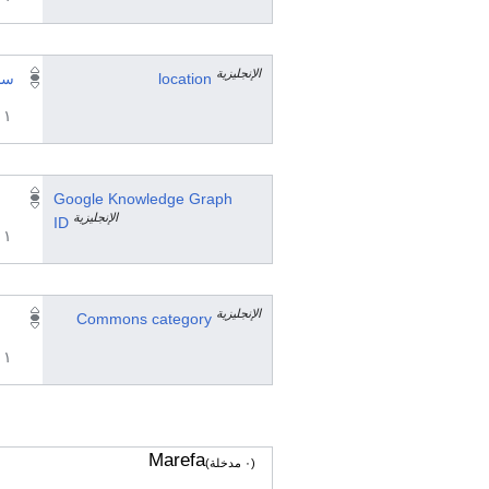
الإنجليزية
location
سا
١ مراجع
Google Knowledge Graph
الإنجليزية
ID
١ مراجع
الإنجليزية
Commons category
١ مراجع
Marefa
(٠ مدخلة)