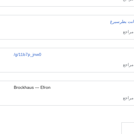
نت بطرسبرغ
/g/11b7p_jnw0
Brockhaus — Efron