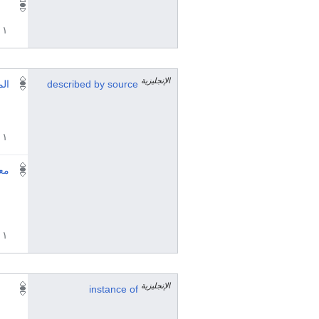
١ مراجع
الإنجليزية
described by source
الم
١ مراجع
مع
١ مراجع
الإنجليزية
instance of