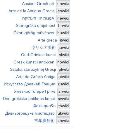
Ancient Greek art
enwiki
Arte de la Antigua Grecia
eswiki
hewiki
אמנות יוון העתיקה
Starogrčka umjetnost
hrwiki
Ókori görög művészet
huwiki
Arte greca
itwiki
ギリシア美術
jawiki
Oud-Griekse kunst
nlwiki
Gresk kunst i antikken
nowiki
Sztuka starożytnej Grecji
plwiki
Arte da Grécia Antiga
ptwiki
Искусство Древней Греции
ruwiki
Уметност старе Грчке
srwiki
Den grekiska antikens konst
svwiki
ศิลปะยุคกรีก
thwiki
Давньогрецьке мистецтво
ukwiki
古希臘藝術
zhwiki