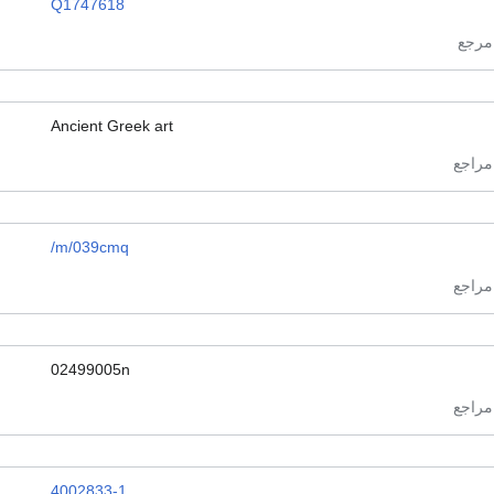
Q1747618
Ancient Greek art
/m/039cmq
02499005n
4002833-1