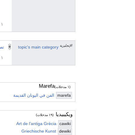
١ مراجع
الإنجليزية
topic's main category
تص
١ مراجع
Marefa
(١ مدخلات)
marefa
الفن في اليونان القديمة
ويكيبيديا
(١٩ مدخلات)
Art de l'antiga Grècia
cawiki
Griechische Kunst
dewiki