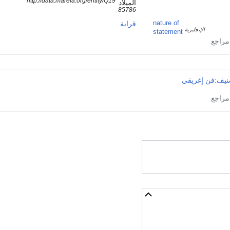
http://data.marefa.org/entity/Q19
الميلاد
85786
nature of
قرابة
الإنجليزية
statement
نيف:فن إغريقي
أخف