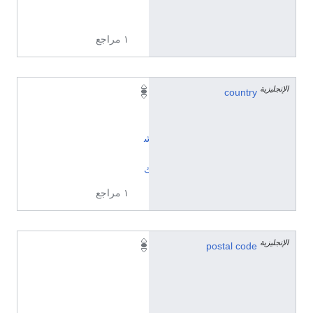
ة
١ مراجع
الإنجليزية
country
ا
ل
ت
ش
ي
ك
١ مراجع
الإنجليزية
5
postal code
3
0
0