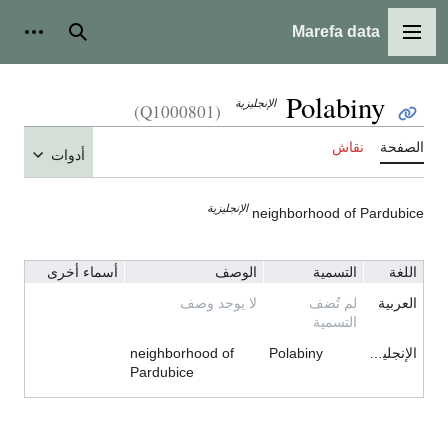
Marefa data
القائمة الرئيسية
بحث
أدوات شخ
Polabiny
الإنجليزية
(Q1000801)
لصفحة
نقاش
أدوات
الإنجليزية
neighborhood of Pardubic
اللغة
التسمية
الوصف
أسماء أخرى
العربية
لم تُضف
لا يوجد وصف
التسمية
الإنجليزية
Polabiny
neighborhood of
Pardubice