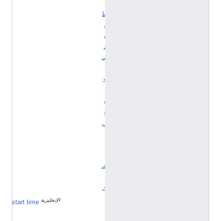
ن
ط
ق
ة
م
س
ا
ح
ي
ة
ف
ي
ا
ل
ت
ش
ي
ك
الإنجليزية
١
start time
ي
ن