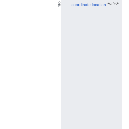
الإنجليزية
5
coordinate location
0
°
0
'
3
6
"
N
,
1
5
°
4
9
'
1
2
"
E