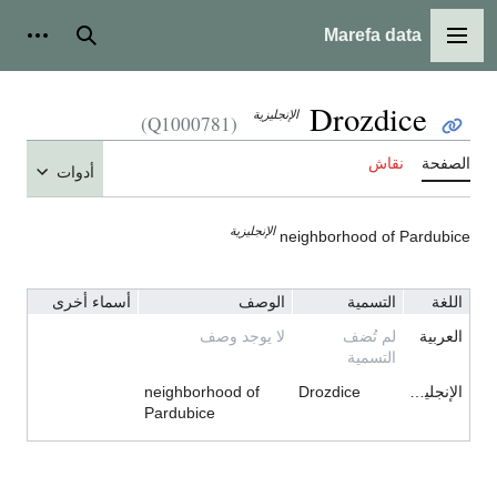
Marefa data
القائمة الرئيسية
بحث
أدوات شخ
Drozdice
الإنجليزية
(Q1000781)
لصفحة
نقاش
أدوات
الإنجليزية
neighborhood of Pardubic
اللغة
التسمية
الوصف
أسماء أخرى
العربية
لم تُضف
لا يوجد وصف
التسمية
الإنجليزية
Drozdice
neighborhood of
Pardubice