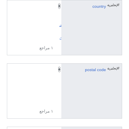
الإنجليزية
country
ا
ل
ت
ش
ي
ك
١ مراجع
الإنجليزية
5
postal code
3
0
0
2
١ مراجع