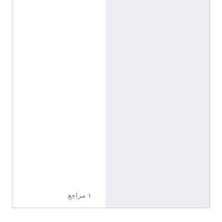
.
o
r
g
/
e
n
t
i
t
y
/
Q
1
9
8
5
7
2
7
١ مراجع