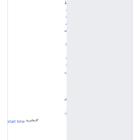
ط
ق
ة
م
س
ا
ح
ي
ة
ف
ي
ا
ل
ت
ش
ي
ك
الإنجليزية
١
start time
ي
ن
ا