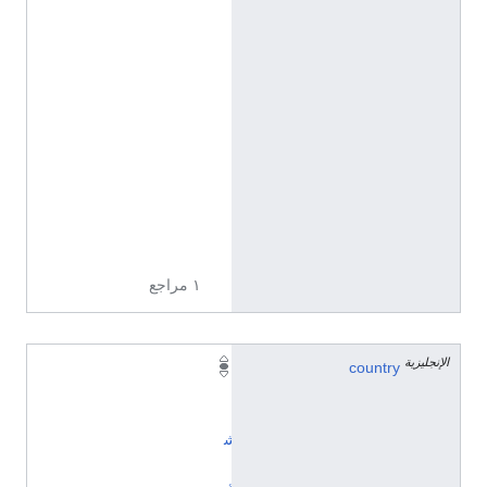
ا
ل
إ
ن
ج
ل
ي
ز
ي
ة
١ مراجع
الإنجليزية
country
ا
ل
ت
ش
ي
ك