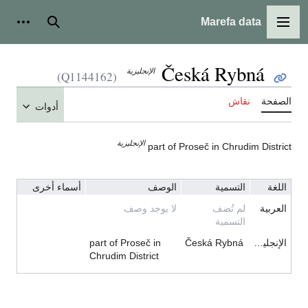
Marefa data
القائمة الرئيسية
بحث
أدوات شخ
Česká Rybná
الإنجليزية
(Q1144162)
لصفحة
نقاش
أدوات
الإنجليزية
part of Proseč in Chrudim Distric
اللغة
التسمية
الوصف
أسماء أخرى
العربية
لم تُضف
لا يوجد وصف
التسمية
الإنجليزية
Česká Rybná
part of Proseč in
Chrudim District