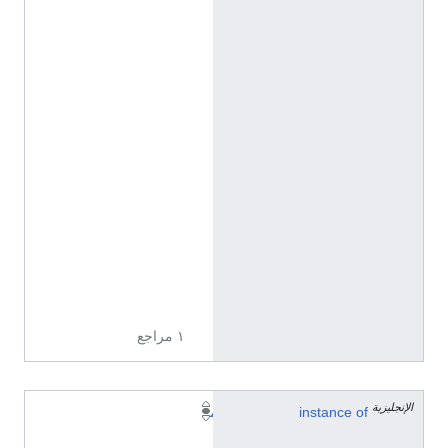
'
0
"
N
,
1
6
°
4
'
1
2
"
E
١ مراجع
الإنجليزية
instance of
م
ن