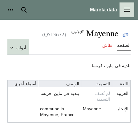
Marefa data
القائمة الرئيسية
بحث
أدوات شخ
Mayenne
الإنجليزية
(Q513672)
لصفحة
نقاش
أدوات
لدية في ماين، فرنسا
اللغة
التسمية
الوصف
أسماء أخرى
العربية
لم تُضف
بلدية في ماين، فرنسا
التسمية
الإنجليزية
Mayenne
commune in
Mayenne, France