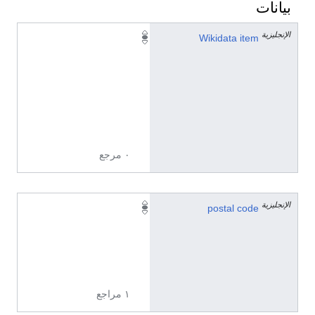
بيانات
الإنجليزية
Q
Wikidata item
2
1
3
5
1
3
٠ مرجع
الإنجليزية
5
postal code
3
1
0
0
١ مراجع