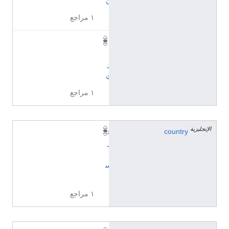
١ مراجع
ي
ي
ز
ي
١ مراجع
الإنجليزية
country
ف
ر
ن
س
ا
١ مراجع