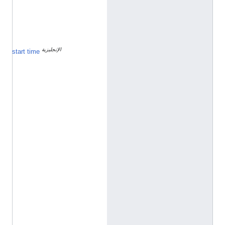
ي
ز
ي
ة
الإنجليزية
٢
start time
٢
م
ا
ر
س
2
0
1
5
h
t
t
p
:
/
/
d
a
t
a