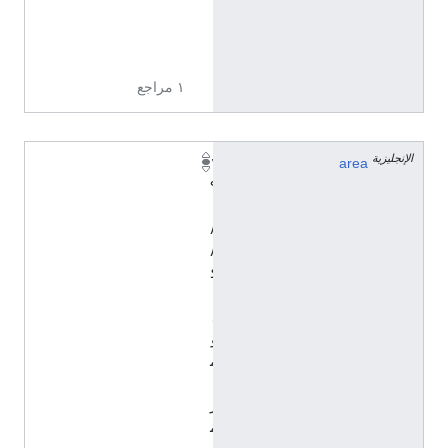
7
2
7
١ مراجع
الإنجليزية
١
area
٩
٫
٨
٨
ك
ي
ل
و
م
ت
ر
م