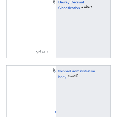
2
Dewey Decimal
الإنجليزية
-
Classification
-
4
4
1
6
2
١ مراجع
twinned administrative
ف
الإنجليزية
body
ا
ي
ب
ل
ي
ن
غ
ن