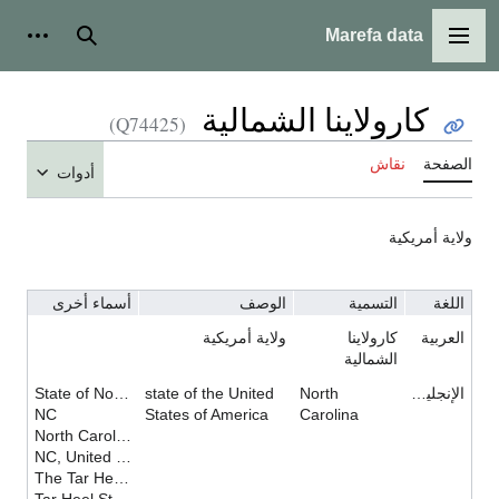
Marefa data
القائمة الرئيسية
بحث
أدوات شخ
كارولاينا الشمالية
(Q74425)
لصفحة
نقاش
أدوات
لاية أمريكية
اللغة
التسمية
الوصف
أسماء أخرى
العربية
كارولاينا
ولاية أمريكية
الشمالية
الإنجليزية
North
state of the United
State of North Carolina
NC
States of America
Carolina
North Carolina, United States
NC, United States
The Tar Heel State