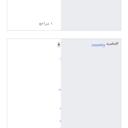
7
5
6
١ مراجع
الإنجليزية
country
ا
ل
و
ل
ا
ي
ا
ت
ا
ل
م
ت
ح
د