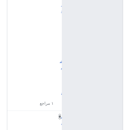
ر
و
ل
ا
ي
ن
ا
ا
ل
ش
م
ا
ل
ي
ة
١ مراجع
م
ق
ا