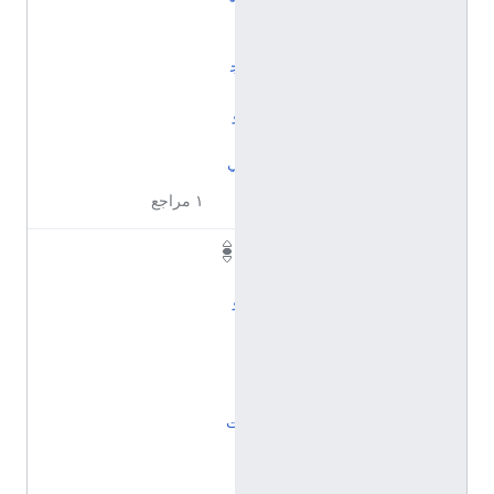
ا
ل
ج
ن
و
ب
ي
١ مراجع
ا
ل
و
ل
ا
ي
ا
ت
ا
ل