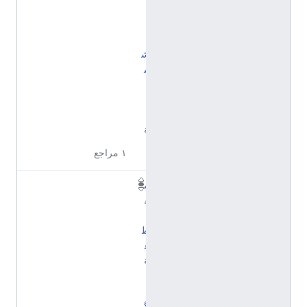
ا
ا
ل
ش
م
ا
ل
ي
ة
١ مراجع
م
ق
ا
ط
ع
ة
أ
ل
گ