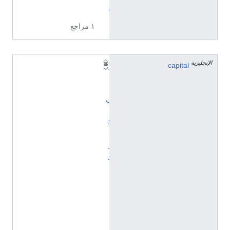
ة
١ مراجع
الإنجليزية
capital
ر
ا
ل
ي
،
ك
ا
ر
و
ل
ا
ي
ن
ا
ا