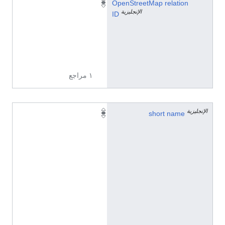
2
OpenStreetMap relation
الإنجليزية
2
ID
4
0
4
5
١ مراجع
الإنجليزية
N
short name
C
(
ا
ل
إ
ن
ج
ل
ي
ز