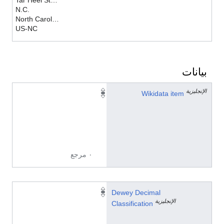
Tar Heel State
N.C.
North Carolina (US)
US-NC
بيانات
الإنجليزية
Q
Wikidata item
1
4
5
4
٠ مرجع
2
Dewey Decimal
الإنجليزية
-
Classification
-