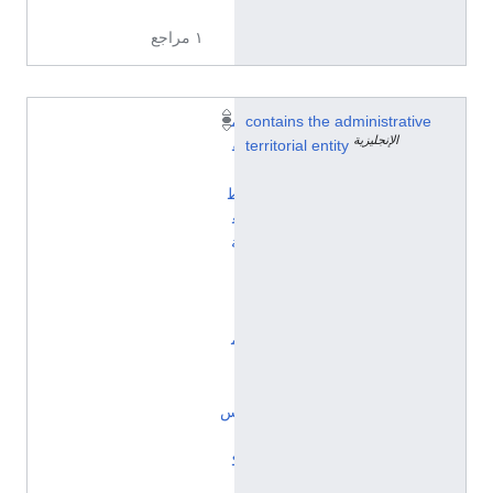
١ مراجع
contains the administrative
م
الإنجليزية
territorial entity
ق
ا
ط
ع
ة
أ
ل
ا
م
ا
ن
س
،
ك
ا