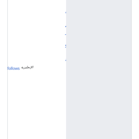
ي
ة
أ
م
ر
ي
ك
ي
ة
الإنجليزية
م
follows
ق
ا
ط
ع
ة
ك
ا
ر
و
ل
ي
ن
ا
ا