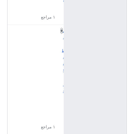
ه
)
١ مراجع
م
ق
ا
ط
ع
ة
ك
ا
ر
و
ل
ي
ن
ا
١ مراجع