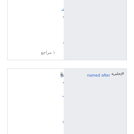
ل
ش
م
ا
ل
ي
ة
١ مراجع
الإنجليزية
named after
ش
م
ا
ل
(
ا
ت
ج
ا