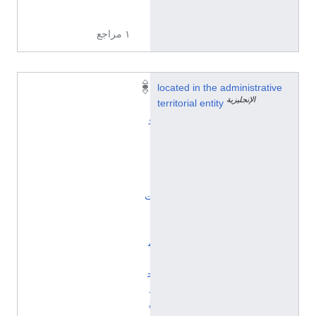
W
١ مراجع
located in the administrative
ا
الإنجليزية
territorial entity
ل
و
ل
ا
ي
ا
ت
ا
ل
م
ت
ح
د
ة