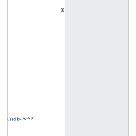
N
.
C
.
(
ا
ل
إ
ن
ج
ل
ي
ز
ي
ة
)
الإنجليزية
أ
used by
س
و
ش