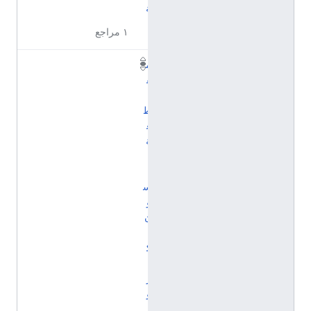
ة
١ مراجع
م
ق
ا
ط
ع
ة
أ
ن
س
و
ن
،
ك
ا
ر
و
ل