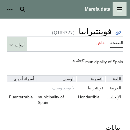
Marefa data
القائمة الرئيسية
بحث
أدوات ش
فوينتيرابيا
(Q183327)
الصفحة
نقاش
أدوات
الإنجليزية
municipality of Spain
اللغة
التسمية
الوصف
أسماء أخرى
العربية
فوينتيرابيا
لا يوجد وصف
الإنجليزية
Hondarribia
municipality of
Fuenterrabia
Spain
بيانات