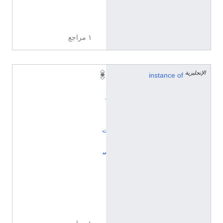
8
0
١ مراجع
الإنجليزية
instance of
ب
ل
د
ي
ا
ت
إ
س
پ
ا
ن
ي
ا