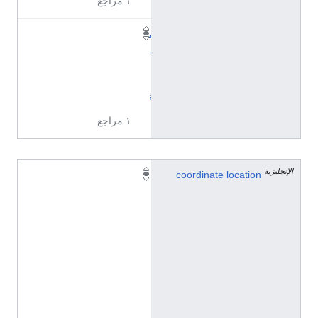
١ مراجع
م
د
ي
ن
ة
١ مراجع
الإنجليزية
4
coordinate location
3
°
2
1
'
4
5
"
N