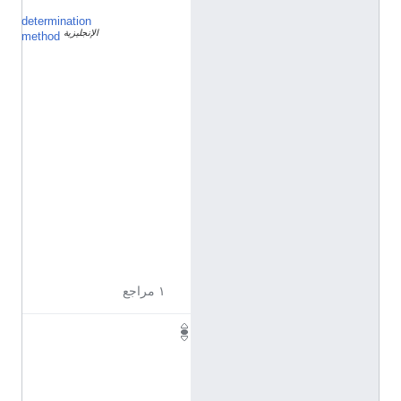
determination
م
الإنجليزية
ك
method
ت
ب
ا
ل
أ
ح
و
ا
ل
ا
ل
م
د
ن
ي
ة
١ مراجع
١
٦
٬
٤