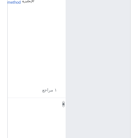
الإنجليزية
ك
method
ت
ب
ا
ل
أ
ح
و
ا
ل
ا
ل
م
د
ن
ي
ة
١ مراجع
١
٥
٬
٧
٢