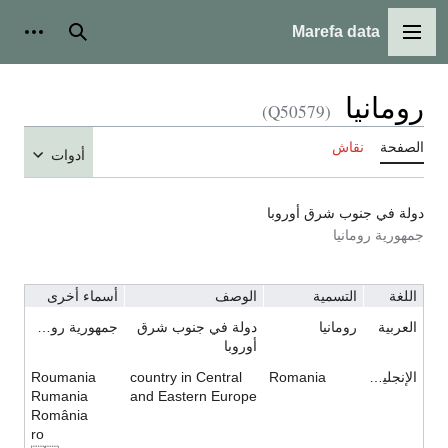
Marefa data
القائمة الرئيسية
بحث
أدوات شخ
ومانيا
(Q50579)
لصفحة
نقاش
أدوات
ولة في جنوب شرق أوروبا
مهورية رومانيا
اللغة
التسمية
الوصف
أسماء أخرى
العربية
رومانيا
دولة في جنوب شرق
جمهورية رومانيا
أوروبا
الإنجليزية
Romania
country in Central
Roumania
Rumania
and Eastern Europe
România
ro