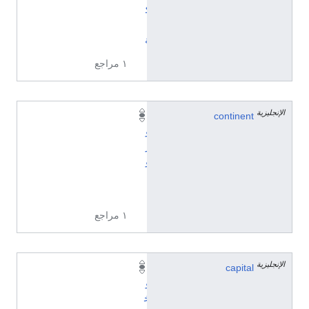
ك
ي
ة
١ مراجع
الإنجليزية
continent
أ
و
ر
و
پ
ا
١ مراجع
الإنجليزية
capital
ب
و
خ