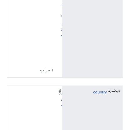
ر
ا
ء
ر
و
م
ا
ن
ي
ا
١ مراجع
الإنجليزية
country
ر
و
م
ا
ن
ي