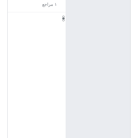
١ مراجع
R
u
m
ä
n
a
n
(
ل
غ
ة
ا
ل
ف
و
ل
ا
ب