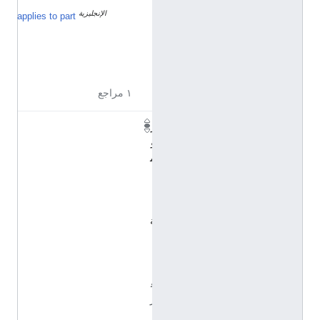
الإنجليزية
ا
applies to part
ل
م
ذ
ك
ر
١ مراجع
ر
و
م
ا
ن
ي
ة
(
ا
ل
ع
ر
ب