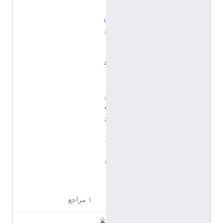
ا
ن
و
ل
ا
خ
ي
ا
و
م
و
ل
د
ا
ڤ
ي
ا
١ مراجع