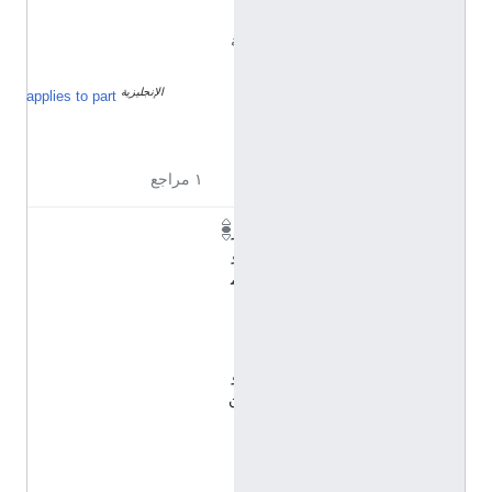
ي
ة
)
الإنجليزية
م
applies to part
ؤ
ن
ث
١ مراجع
ر
و
م
ا
ن
ي
و
ن
(
ا
ل