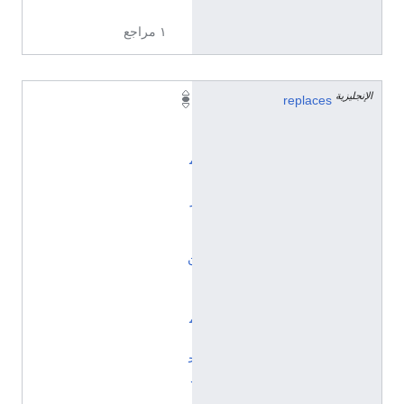
ا
١ مراجع
الإنجليزية
replaces
ا
ل
إ
م
ا
ر
ت
ا
ن
ا
ل
م
ت
ح
د
ت