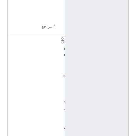
و
ك
)
١ مراجع
ر
و
م
ا
ن
ي
(
ا
ل
ع
ر
ب
ي
ة
)