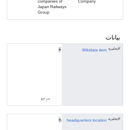
companies of
Company
Japan Railways
Group
بيانات
الإنجليزية
Q
Wikidata item
4
9
8
3
6
6
٠ مرجع
الإنجليزية
headquarters location
ه
ا