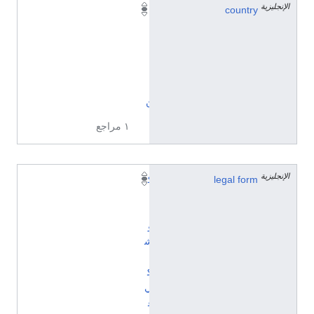
الإنجليزية
country
ا
ل
ي
ا
ب
ا
ن
١ مراجع
الإنجليزية
legal form
ك
ا
ب
و
ش
ي
ك
ي
غ