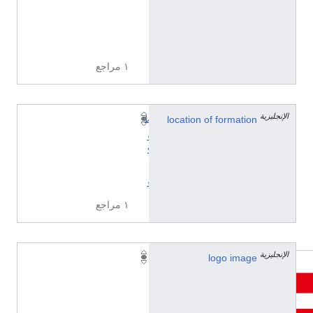
7
2
7
١ مراجع
الإنجليزية
location of formation
ط
و
ك
ي
و
١ مراجع
الإنجليزية
logo image