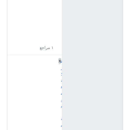
ج
ل
ي
ز
ي
ة
١ مراجع
ش
ر
ك
ة
ع
م
و
م
ي
ة
م