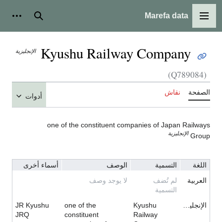
Marefa data
القائمة الرئيسية
بحث
أدوات شخ
Kyushu Railway Company
الإنجليزية
(Q789084)
لصفحة
نقاش
أدوات
one of the constituent companies of Japan Railway
الإنجليزية
Grou
اللغة
التسمية
الوصف
أسماء أخرى
العربية
لم تُضف
لا يوجد وصف
التسمية
الإنجليزية
Kyushu
one of the
JR Kyushu
JRQ
constituent
Railway