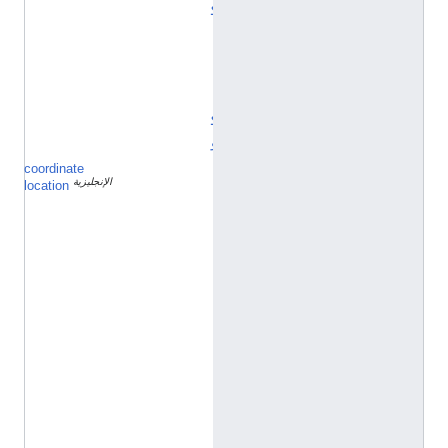
ك
ا
ت
ا
-
ك
و
coordinate
3
الإنجليزية
3
location
°
3
5
'
2
9
"
N
,
1
3
0
°
2
5
'